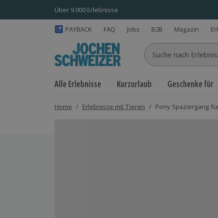
Über 9.000 Erlebnisse
PAYBACK
FAQ
Jobs
B2B
Magazin
Er
Suche nach Erlebnisse
Alle Erlebnisse
Kurzurlaub
Geschenke für
Home
/
Erlebnisse mit Tieren
/
Pony Spaziergang fü
Bild 1 von 5