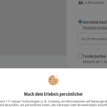
2 Personen
Gutschein kauf
Flexibel einlö
1x (2 Personen)
1x (2 Personen
1x (2 Personen
Termin buchen
Aktuell an 1 O
Wähle im nächs
59,90 €
 mit einem Shetland-Pony
zzgl. Versand
(inkl.
 zur Haltung und Herkunft