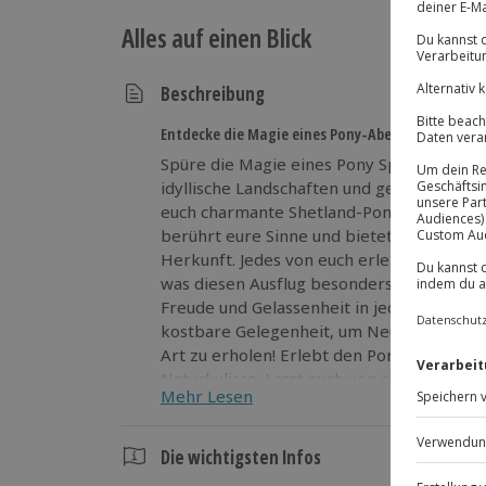
Alles auf einen Blick
Beschreibung
Entdecke die Magie eines Pony-Abenteuers!
Spüre die Magie eines Pony Spaziergangs 
idyllische Landschaften und genießt die f
euch charmante Shetland-Ponys begleiten
berührt eure Sinne und bietet wertvolle E
Herkunft. Jedes von euch erlebt das Abe
was diesen Ausflug besonders macht. Dies
Freude und Gelassenheit in jeden Schritt 
kostbare Gelegenheit, um Neues zu entde
Art zu erholen! Erlebt den Pony Spaziergang und entdeckt die idyllische
Naturkulisse. Lasst euch von charmanten 
Mehr Lesen
Die wichtigsten Infos