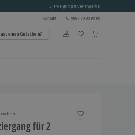
3 Jahre gültig & verlängerbar
Kontakt
089 / 70 80 90 90
hast einen Gutschein?
Benutzerkonto
utschein
iergang für 2