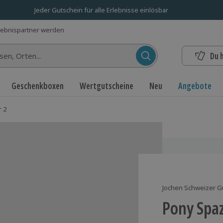
Jeder Gutschein für alle Erlebnisse einlösbar
lebnispartner werden
Du 
n...
Geschenkboxen
Wertgutscheine
Neu
Angebote
r 2
Jochen Schweizer G
Pony Spaz