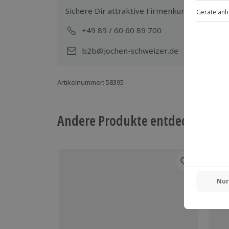
Sichere Dir attraktive Firmenkunden Vorteile
+49 89 / 60 60 89 700
Mo-
b2b@jochen-schweizer.de
Artikelnummer
:
58395
Andere Produkte entdecken