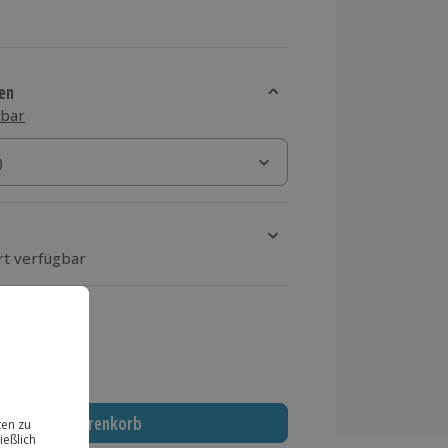
en
sbar
)
)
rt verfügbar
ten Schritt einen Termin aus
 MwSt.)
In den Warenkorb