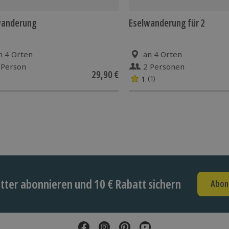
wanderung
Eselwanderung für 2
n 4 Orten
an 4 Orten
 Person
2 Personen
29,90 €
1
(1)
ter abonnieren und 10 € Rabatt sichern
Abon