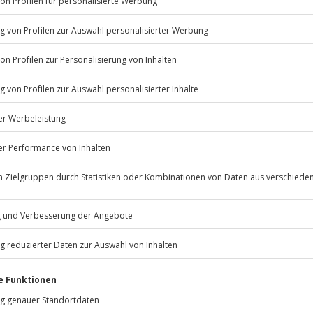
Listenansicht
© OpenStreetMaps
icht
erfügbar
hsenen
rfassung
Jochen Schweizer
GmbH
Mühldorfstraße 8
81671
München
rk
eiten, außer an bundesweiten