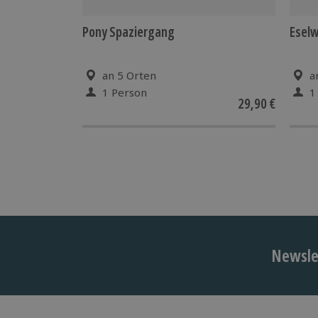
Pony Spaziergang
Esel
an 5 Orten
a
1 Person
1
29,90 €
Newslet