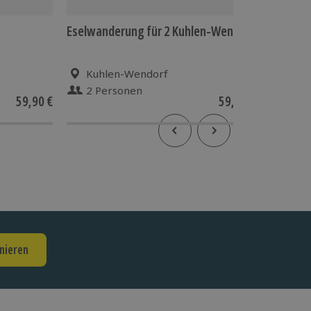
Eselwanderung für 2 Kuhlen-Wendorf
Alpaka 
Kuhlen-Wendorf
Tauf
2 Personen
2 P
59,90 €
59,90 €
nieren