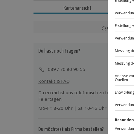
Dauer
Kartenansicht
Ca. 1 Stunde
Verfügbarkeit / Termine
Karte in Großans
Ganzjährig zu bestimmten Terminen v
Du hast noch Fragen?
Teilnahmebedingungen
Kinder nur in Begleitung eines Erwac
Normale physische und psychische Ve
089 / 70 80 90 55
Kontakt & FAQ
Ausrüstung & Kleidung
Mitzubringen: festes, flaches Schuhwe
Du erreichst uns telefonisch zu folgenden Z
Feiertagen:
Teilnehmer
Mo-Fr: 8-20 Uhr | Sa: 10-16 Uhr
Gutschein gültig für 2 Personen
Du möchtest als Firma bestellen?