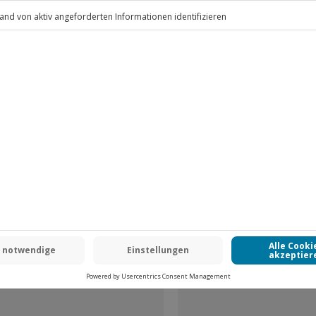
.
Fr: 9-17 Uhr
www.b2b.jochen-schweizer.de/
-15% CLUB DEAL