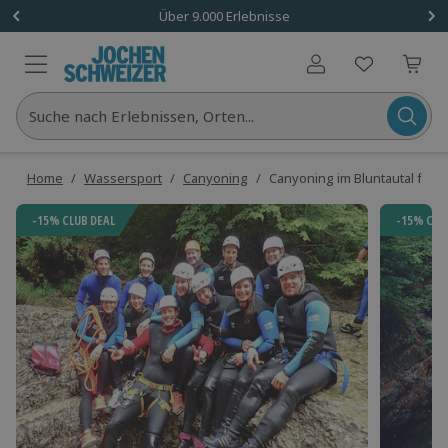
Über 9.000 Erlebnisse
Benutzerkonto
Suche nach Erlebnissen, Orten...
Home
/
Wassersport
/
Canyoning
/
Canyoning im Bluntautal für Fo
-15% CLUB DEAL
-15% CLU