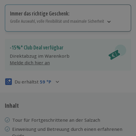
Immer das richtige Geschenk:
Große Auswahl, volle Flexibilität und maximale Sicherheit
Große Auswahl
Über 9.000 Erlebnisse.
Volle Flexibilität
-15%* Club Deal verfügbar
Jeder Gutschein für alle Erlebnisse einlösbar.
Direktabzug im Warenkorb
Maximale Sicherheit
Melde dich hier an
3 Jahre gültig & verlängerbar.
Du erhältst
59
°P
Inhalt
Tour für Fortgeschrittene an der Salzach
Einweisung und Betreuung durch einen erfahrenen
Guide