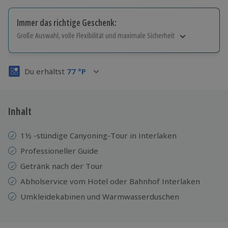
Immer das richtige Geschenk:
Große Auswahl, volle Flexibilität und maximale Sicherheit
Große Auswahl
Über 9.000 Erlebnisse.
Du erhältst
77
°P
Volle Flexibilität
Jeder Gutschein für alle Erlebnisse einlösbar.
Maximale Sicherheit
3 Jahre gültig & verlängerbar.
Inhalt
1½ -stündige Canyoning-Tour in Interlaken
Professioneller Guide
Getränk nach der Tour
Abholservice vom Hotel oder Bahnhof Interlaken
Umkleidekabinen und Warmwasserduschen