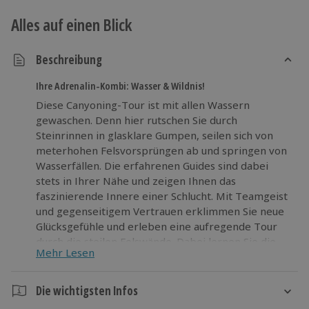
Alles auf einen Blick
Beschreibung
Ihre Adrenalin-Kombi: Wasser & Wildnis!
Diese Canyoning-Tour ist mit allen Wassern
gewaschen. Denn hier rutschen Sie durch
Steinrinnen in glasklare Gumpen, seilen sich von
meterhohen Felsvorsprüngen ab und springen von
Wasserfällen. Die erfahrenen Guides sind dabei
stets in Ihrer Nähe und zeigen Ihnen das
faszinierende Innere einer Schlucht. Mit Teamgeist
und gegenseitigem Vertrauen erklimmen Sie neue
Glücksgefühle und erleben eine aufregende Tour
durch die steilen Felswände. Dabei lernen Sie die
Mehr Lesen
geheimen Plätze der Kluft von ihrer schönsten
Seite kennen.
Die wichtigsten Infos
Springen Sie ins kalte Wasser und tauchen Sie in Ihr