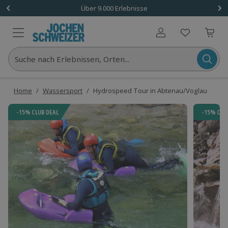
Über 9.000 Erlebnisse
Benutzerkonto
Suche nach Erlebnissen, Orten...
Home
/
Wassersport
/
Hydrospeed Tour in Abtenau/Voglau
-15% CLUB DEAL
-15% CLU