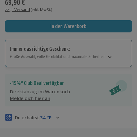
69,90 €
zzgl. Versand
(inkl. MwSt.)
In den Warenkorb
Immer das richtige Geschenk:
Große Auswahl, volle Flexibilität und maximale Sicherheit
Große Auswahl
Über 9.000 Erlebnisse.
Volle Flexibilität
-15%* Club Deal verfügbar
Jeder Gutschein für alle Erlebnisse einlösbar.
Direktabzug im Warenkorb
Maximale Sicherheit
Melde dich hier an
3 Jahre gültig & verlängerbar.
Du erhältst
34
°P