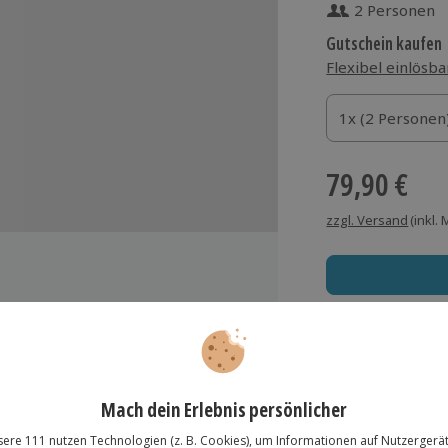
2 Personen
Gutschein kaufen
Flexibel einlösba
1x (2 Personen)
1x (2 Personen
1x (2 Personen
79,90 €
zzgl. Versand
(inkl.
Immer das rich
Große Auswahl, voll
Große Auswa
Über 9.000 Erle