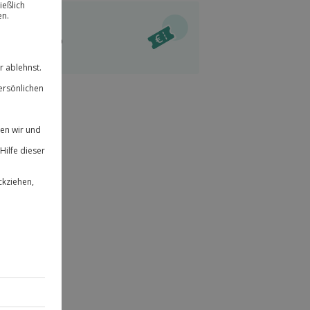
ität
l verfügbar
 für alle Erlebnisse einlösbar.
im Warenkorb
herheit
r an
& verlängerbar.
39
°P