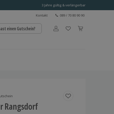
3 Jahre gültig & verlängerbar
Kontakt
089 / 70 80 90 90
hast einen Gutschein?
Benutzerkonto
utschein
ur Rangsdorf