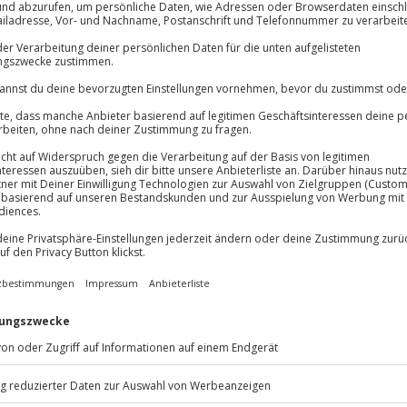
Volle Flexibil
lösung übertragbar.
Details
-15%* Club Dea
Jeder Gutschein
Direktabzug 
Maximale Sic
Melde dich hie
3 Jahre gültig 
Du erhältst
em ausgewählten Teampartner bei
sdorfer See begleitet euch ein
am See kennt. Aus Sicht eines
ebung. Doch nur relaxen ist nicht
uskelkraft ist gefragt.
Aber du
ke. Du und dein
paddel möglichst gleichmäßig
t. Nach 2 Stunden Kajak Tour
auch sichtlich erholt.
auf der Kajak Tour in Rangsdorf