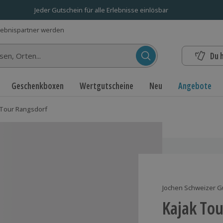
Jeder Gutschein für alle Erlebnisse einlösbar
lebnispartner werden
Du 
n...
Geschenkboxen
Wertgutscheine
Neu
Angebote
 Tour Rangsdorf
Jochen Schweizer G
Kajak To