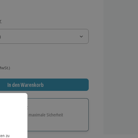
r
)
)
 MwSt.)
In den Warenkorb
tige Geschenk:
e Flexibilität und maximale Sicherheit
hl
bnisse.