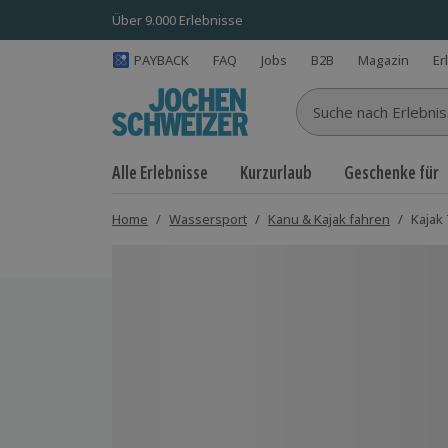
Über 9.000 Erlebnisse
PAYBACK
FAQ
Jobs
B2B
Magazin
Er
Suche nach Erlebnisse
Alle Erlebnisse
Kurzurlaub
Geschenke für
Home
/
Wassersport
/
Kanu & Kajak fahren
/
Kajak
Bild 1 von 3