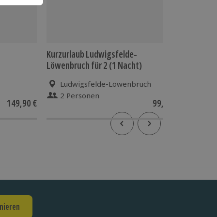
Kurzurlaub Ludwigsfelde-
Krimi, D
Löwenbruch für 2 (1 Nacht)
Ludwigsfelde-Löwenbruch
Zos
2 Personen
1 Pe
149,90 €
99,90 €
nieren