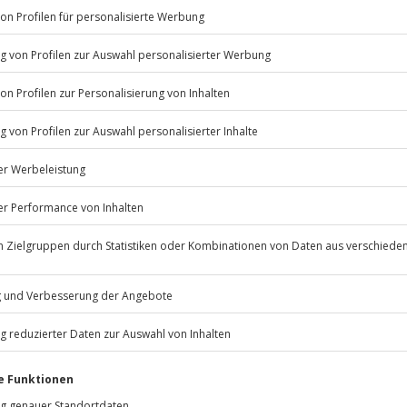
Listenansicht
© OpenStreetMaps
icht
ügbar.
 nach Absprache mit dem
Jochen Schweizer
GmbH
Mühldorfstraße 8
81671
München
eiten, außer an bundesweiten
rlebnis verschoben (die