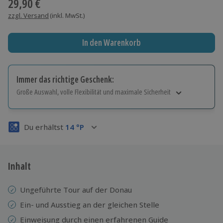
29,90 €
zzgl. Versand
(inkl. MwSt.)
In den Warenkorb
Immer das richtige Geschenk:
Große Auswahl, volle Flexibilität und maximale Sicherheit
Große Auswahl
Über 9.000 Erlebnisse.
Du erhältst
14
°P
Volle Flexibilität
Jeder Gutschein für alle Erlebnisse einlösbar.
Maximale Sicherheit
3 Jahre gültig & verlängerbar.
Inhalt
Ungeführte Tour auf der Donau
Ein- und Ausstieg an der gleichen Stelle
Einweisung durch einen erfahrenen Guide