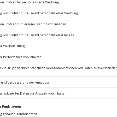
Listenansicht
© OpenStreetMaps
icht
erminen verfügbar.
eider nicht möglich
Jochen Schweizer
GmbH
Mühldorfstraße 8
81671
München
rd das Erlebnis verschoben (die
eiten, außer an bundesweiten
r)
e