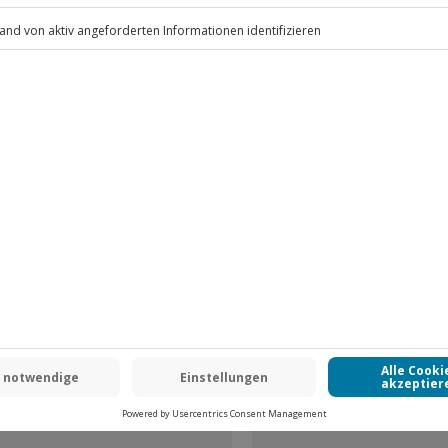
.
Fr: 9-17 Uhr
www.b2b.jochen-schweizer.de/
nd im Preis nicht enthalten