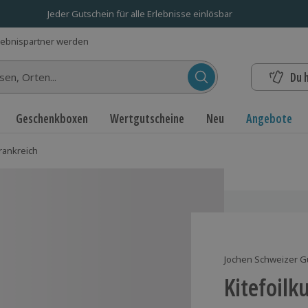
Jeder Gutschein für alle Erlebnisse einlösbar
lebnispartner werden
Du 
n...
Geschenkboxen
Wertgutscheine
Neu
Angebote
frankreich
Jochen Schweizer G
Kitefoilk