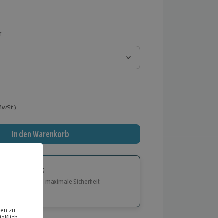
r
 MwSt.)
In den Warenkorb
tige Geschenk:
e Flexibilität und maximale Sicherheit
hl
bnisse.