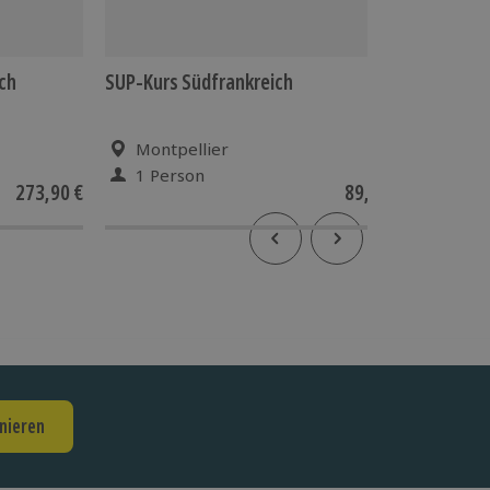
ich
SUP-Kurs Südfrankreich
Privater
Montpellier
Bor
1 Person
1 Pe
273,90 €
89,90 €
nieren