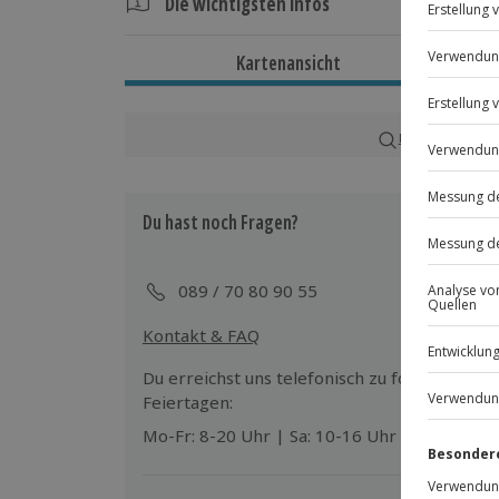
Die wichtigsten Infos
Dauer
Kartenansicht
Ca. 1,5 bis 2 Stunden
Verfügbarkeit / Termine
Karte in Großans
Von März bis Dezember zu bestimmten T
Du hast noch Fragen?
Teilnahmebedingungen
Teilnahme für Personen mit Handicap l
Unterschriebener Haftungsausschluss
089 / 70 80 90 55
Kontakt & FAQ
Wetter
Bei ungünstigen Wetterbedingungen wi
Du erreichst uns telefonisch zu folgenden Z
Entscheidung obliegt dem Veranstalte
Feiertagen:
Mo-Fr: 8-20 Uhr | Sa: 10-16 Uhr
Ausrüstung & Kleidung
Mitzubringen: Handtuch, Wasserflasch