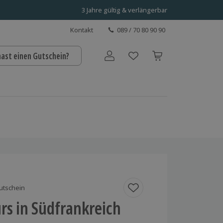
3 Jahre gültig & verlängerbar
Kontakt
089 / 70 80 90 90
hast einen Gutschein?
Benutzerkonto
utschein
urs in Südfrankreich