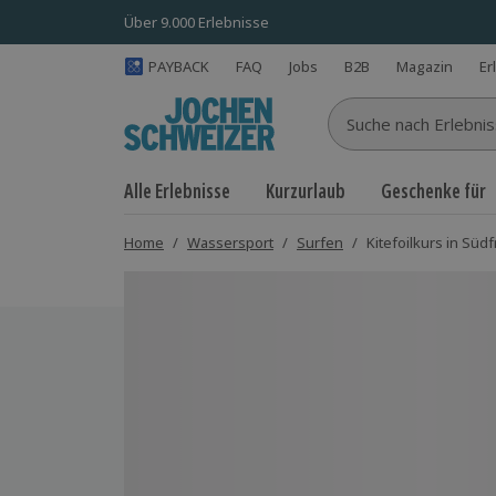
Über 9.000 Erlebnisse
PAYBACK
FAQ
Jobs
B2B
Magazin
Er
Suche nach Erlebnisse
Alle Erlebnisse
Kurzurlaub
Geschenke für
Home
/
Wassersport
/
Surfen
/
Kitefoilkurs in Süd
Bild 1 von 5