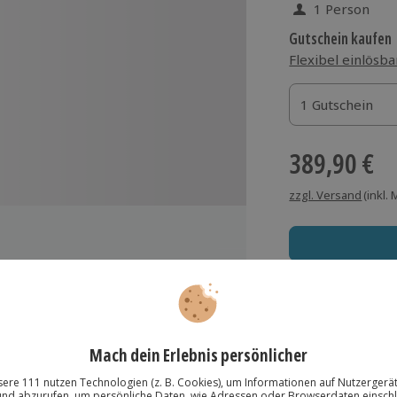
1 Person
Gutschein kaufen
Flexibel einlösba
1 Gutschein
1 Gutschein
1 Gutschein
389,90 €
zzgl. Versand
(inkl.
Immer das rich
or
Große Auswahl, voll
Große Auswa
Über 9.000 Erle