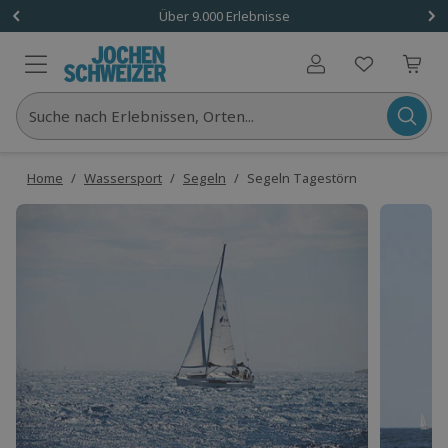
Über 9.000 Erlebnisse
Benutzerkonto
Suche nach Erlebnissen, Orten...
Home
/
Wassersport
/
Segeln
/
Segeln Tagestörn