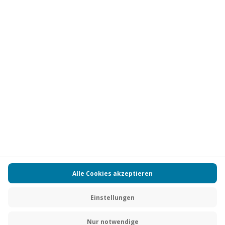
Vertrag widerrufen
FAQs
Kontakt
Zahlungsarten
Über uns
Magazin
Jobs
Partnerprogramm
PAYBACK
Versand und Lieferung
Presse
AGB
Cookie Einstellungen
Datenschutz
Nutzungsbedingungen
Online-Marktplatz
Barrierefreiheit
Grounding Page
Compliance
Impressum
RECHNUNG