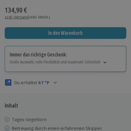
134,90 €
zzgl. Versand
(inkl. MwSt.)
In den Warenkorb
Immer das richtige Geschenk:
Große Auswahl, volle Flexibilität und maximale Sicherheit
Große Auswahl
Über 9.000 Erlebnisse.
Du erhältst
67
°P
Volle Flexibilität
Jeder Gutschein für alle Erlebnisse einlösbar.
Maximale Sicherheit
3 Jahre gültig & verlängerbar.
Inhalt
Tages-Segeltörn
Betreuung durch einen erfahrenen Skipper