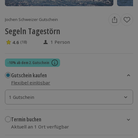
Jochen Schweizer Gutschein
Segeln Tagestörn
1 Person
4.6
(18)
4.6 Sterne von 5 aus 18 Bewertungen
-10% ab dem 2. Gutschein
Gutschein kaufen
Flexibel einlösbar
1 Gutschein
1 Gutschein
1 Gutschein
Termin buchen
Aktuell an 1 Ort verfügbar
Wähle im nächsten Schritt einen Termin aus