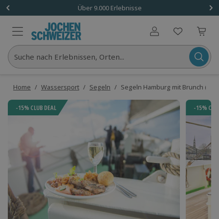
Über 9.000 Erlebnisse
Benutzerkonto
Suche nach Erlebnissen, Orten...
Home
/
Wassersport
/
Segeln
/
Segeln Hamburg mit Brunch (Hau
-15% CLUB DEAL
-15% CLU