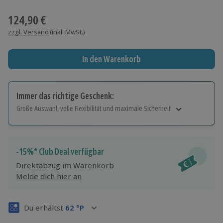
Wähle im nächsten Schritt einen Termin aus
124,90 €
zzgl. Versand
(inkl. MwSt.)
In den Warenkorb
Immer das richtige Geschenk:
Große Auswahl, volle Flexibilität und maximale Sicherheit
Große Auswahl
Über 9.000 Erlebnisse.
Volle Flexibilität
-15%* Club Deal verfügbar
Jeder Gutschein für alle Erlebnisse einlösbar.
Direktabzug im Warenkorb
Maximale Sicherheit
Melde dich hier an
3 Jahre gültig & verlängerbar.
Du erhältst
62
°P