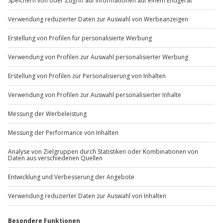
Du möchtest als Firma bestellen?
Sichere Dir attraktive Firmenkunden Vorteile.
+49 89 / 60 60 89 700
Mo-Fr: 9-17 Uhr
b2b@jochen-schweizer.de
www.b2b.jochen-schweizer.de/
Artikelnummer
:
57938
Andere Produkte entdecken