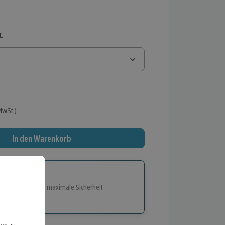
r
 MwSt.)
In den Warenkorb
tige Geschenk:
e Flexibilität und maximale Sicherheit
hl
bnisse.