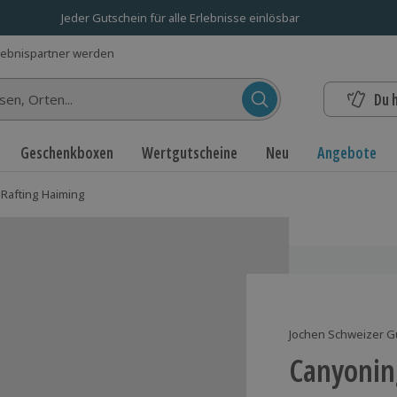
Jeder Gutschein für alle Erlebnisse einlösbar
lebnispartner werden
Du 
n...
Geschenkboxen
Wertgutscheine
Neu
Angebote
Rafting Haiming
Jochen Schweizer G
Canyonin