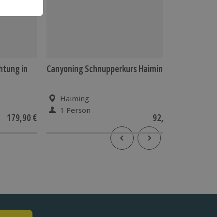
htung in
Canyoning Schnupperkurs Haiming
Rafting-
Haiming
Hai
1 Person
1 Pe
179,90 €
92,90 €
5
(1)