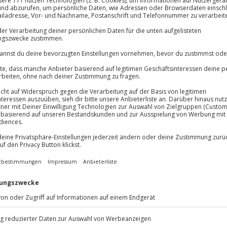
Volle Flexibil
-15%* Club Dea
Jeder Gutschein
lösung übertragbar.
Details
Direktabzug 
Maximale Sic
Melde dich hie
3 Jahre gültig 
Du erhältst
n in Haiming! Erlebe eine
 die beeindruckende Imster
nde Canyoning-Tour namens
 du tosende Stromschnellen
deckst. Transfers und komplette
ich voll auf das Abenteuer
erten Guide an deiner Seite
Natur Tirols. Bereit für das
m Raum Innsbruck und spüre den