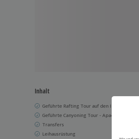
Inhalt
Geführte Rafting Tour auf den Inn - Imster 
Geführte Canyoning Tour - Apache
Transfers
Leihausrüstung