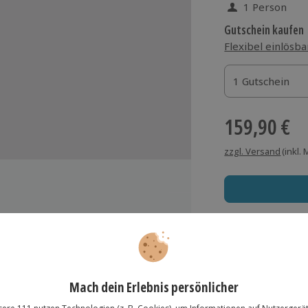
1 Person
Gutschein kaufen
Flexibel einlösba
1 Gutschein
1 Gutschein
1 Gutschein
159,90 €
zzgl. Versand
(inkl.
Schlucht
Immer das rich
Große Auswahl, voll
Große Auswa
Über 9.000 Erle