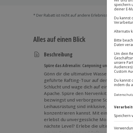
* Der Rabatt ist nicht auf andere Erlebnisse bei der Ein
Alles auf einen Blick
Beschreibung
Spüre das Adrenalin: Canyoning und Rafting!
Gönn dir die ultimative Wassersport-Actio
geführte Rafting-Tour auf dem Inn durch
Schlucht und wage dich auf eine aufrege
Apache. Spüre den Nervenkitzel, während
bezwingst und verborgene Schluchten ent
Leihausrüstung sind inklusive, sodass du d
konzentrieren kannst. Mit einem qualifizi
erlebst du unvergessliche Momente in der 
nächste Level? Erlebe die ultimative Wassersport-Action in Haiming! Tauch
ein ins Canyoning und Rafting Package i