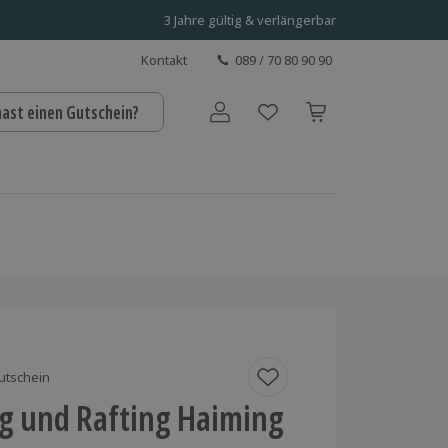
3 Jahre gültig & verlängerbar
Kontakt
089 / 70 80 90 90
hast einen Gutschein?
Benutzerkonto
utschein
g und Rafting Haiming