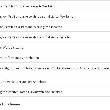
Listenansicht
our ca. 3 Stunden & Canyoning Tour
© OpenStreetMaps
icht
mten Terminen verfügbar
Jochen Schweizer
GmbH
Mühldorfstraße 8
81671
München
eines Erwachsenen
eiten, außer an bundesweiten