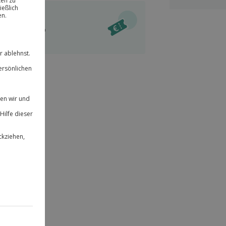
ität
l verfügbar
 für alle Erlebnisse einlösbar.
im Warenkorb
herheit
r an
& verlängerbar.
79
°P