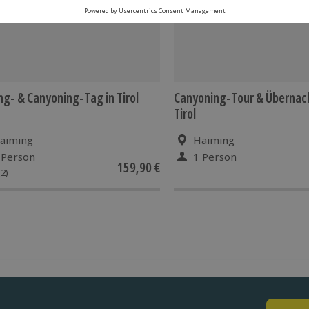
ng- & Canyoning-Tag in Tirol
Canyoning-Tour & Übernac
Tirol
aiming
Haiming
 Person
1 Person
159,90 €
(2)