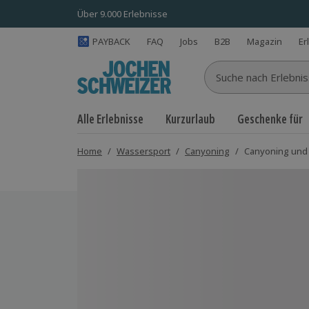
Über 9.000 Erlebnisse
PAYBACK
FAQ
Jobs
B2B
Magazin
Er
Suche nach Erlebnisse
Alle Erlebnisse
Kurzurlaub
Geschenke für
Home
/
Wassersport
/
Canyoning
/
Canyoning und 
Bild 1 von 12