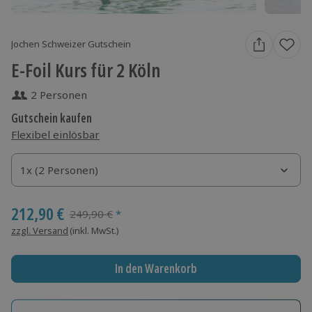
Jochen Schweizer Gutschein
E-Foil Kurs für 2 Köln
2 Personen
Gutschein kaufen
Flexibel einlösbar
1x (2 Personen)
1x (2 Personen)
1x (2 Personen)
212,90 €
Streichpreis
249,90 €
*
zzgl. Versand
(inkl. MwSt.)
In den Warenkorb