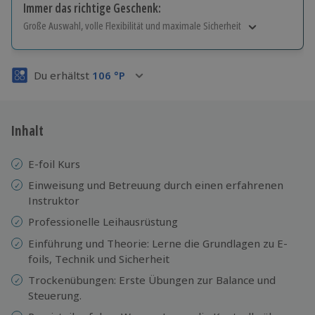
Immer das richtige Geschenk:
Große Auswahl, volle Flexibilität und maximale Sicherheit
Große Auswahl
Über 9.000 Erlebnisse.
Du erhältst
106
°P
Volle Flexibilität
Jeder Gutschein für alle Erlebnisse einlösbar.
Maximale Sicherheit
3 Jahre gültig & verlängerbar.
Inhalt
E-foil Kurs
Einweisung und Betreuung durch einen erfahrenen
Instruktor
Professionelle
Leihausrüstung
Einführung und Theorie: Lerne die Grundlagen zu E-
foils, Technik und Sicherheit
Trockenübungen: Erste Übungen zur Balance und
Steuerung.