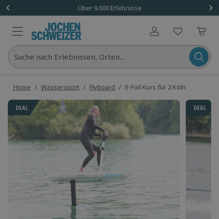
Über 9.000 Erlebnisse
Benutzerkonto
Suche nach Erlebnissen, Orten...
Home
/
Wassersport
/
Flyboard
/
E-Foil Kurs für 2 Köln
DEAL
DEAL