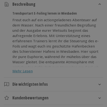
Beschreibung
Trendsportart E-Foiling lernen in Wiesbaden
Freut euch auf ein actiongeladenes Abenteuer auf
dem Wasser. Nach einer freundlichen Begrüßung
und der Ausgabe eurer Wetsuits beginnt das
aufregende Erlebnis. Mit Unterstützung eines
erfahrenen Trainers lernt ihr die Steuerung des e-
Foils und wagt euch ins geschützte Hafenbecken
des Schiersteiner Hafens in Wiesbaden. Hier spürt
ihr pure Euphorie, während ihr mühelos über das
Wasser gleitet. Die entspannte Atmosphäre mit
einladenden Cafés lädt zum Verweilen ein. Egal, ob
Mehr Lesen
Anfänger oder erfahrener Wassersportfan – e-
Foiling sorgt für Adrenalin und jede Menge Spaß.
Gönnt euch diese außergewöhnliche Auszeit und
Die wichtigsten Infos
erlebt den Trend hautnah. Jetzt ausprobieren und
Dauer
loslegen!
Kundenbewertungen
Gesamtdauer: ca. 1,5 Stunden
Reine Erlebnisdauer: ca. 1 Stunde