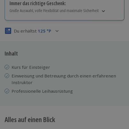
Immer das richtige Geschenk:
Große Auswahl, volle Flexibilität und maximale Sicherheit
Große Auswahl
Über 9.000 Erlebnisse.
Du erhältst
125
°P
Volle Flexibilität
Jeder Gutschein für alle Erlebnisse einlösbar.
Maximale Sicherheit
3 Jahre gültig & verlängerbar.
Inhalt
Kurs für Einsteiger
Einweisung und
Betreuung durch einen erfahrenen
Instruktor
Professionelle
Leihausrüstung
Alles auf einen Blick