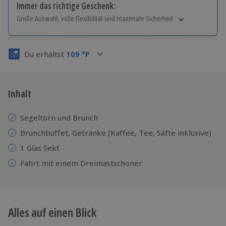
Immer das richtige Geschenk:
Große Auswahl, volle Flexibilität und maximale Sicherheit
Große Auswahl
Über 9.000 Erlebnisse.
Du erhältst
109
°P
Volle Flexibilität
Jeder Gutschein für alle Erlebnisse einlösbar.
Maximale Sicherheit
3 Jahre gültig & verlängerbar.
Inhalt
Segeltörn und Brunch
Brunchbuffet, Getränke (Kaffee, Tee, Säfte inklusive)
1 Glas Sekt
Fahrt mit einem Dreimastschoner
Alles auf einen Blick