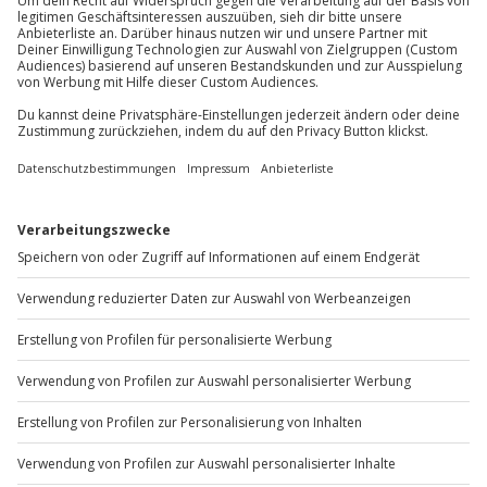
20-90 Personen
Du möchtest als Firma bestellen?
Sichere Dir attraktive Firmenkunden Vorteile.
+49 89 / 60 60 89 700
Mo-Fr: 9-17 Uhr
b2b@jochen-schweizer.de
www.b2b.jochen-schweizer.de/
Artikelnummer
:
14094
Andere Produkte entdecken