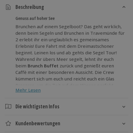
Beschreibung
Genuss auf hoher See
Brunchen auf einem Segelboot? Das geht wirklich,
denn beim Segeln und Brunchen in Travemünde für
2 erlebt ihr ein unglaublich es gemeinsames
Erlebnis! Eure Fahrt mit dem Dreimastschoner
beginnt. Leinen los und ab gehts die Segel Tour!
Während ihr übers Meer segelt, lehnt ihr euch
beim
Brunch Buffet
zurück und genießt euren
Caffè mit einer besonderen Aussicht. Die Crew
kümmert sich um euch und reicht euch ein Glas
Prosecco, um die Zeit auf dem Wasser perfekt
Mehr Lesen
abzurunden
Kommt nach Travemünde
und erlebt ein
Die wichtigsten Infos
unvergessliches Erlebnis bei der Travemünder
Woche!
Dauer
Kundenbewertungen
Ca. 4 Stunden