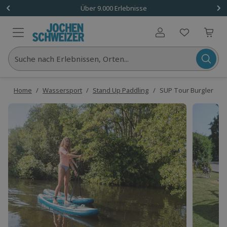
Über 9.000 Erlebnisse
Benutzerkonto
Suche nach Erlebnissen, Orten...
Home
/
Wassersport
/
Stand Up Paddling
/
SUP Tour Burglengen