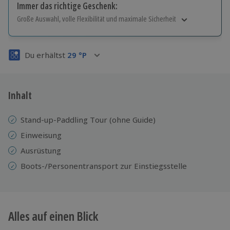
Immer das richtige Geschenk:
Große Auswahl, volle Flexibilität und maximale Sicherheit
Große Auswahl
Über 9.000 Erlebnisse.
Du erhältst
29
°P
Volle Flexibilität
Jeder Gutschein für alle Erlebnisse einlösbar.
Maximale Sicherheit
3 Jahre gültig & verlängerbar.
Inhalt
Stand-up-Paddling
Tour (ohne Guide)
Einweisung
Ausrüstung
Boots-/Personentransport zur Einstiegsstelle
Alles auf einen Blick