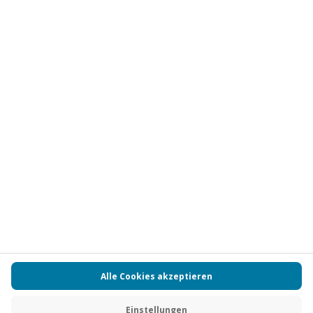
Vertrag widerrufen
FAQs
Kontakt
Zahlungsarten
Über uns
Magazin
Jobs
Partnerprogramm
PAYBACK
Versand und Lieferung
Presse
AGB
Cookie Einstellungen
Datenschutz
Nutzungsbedingungen
Online-Marktplatz
Barrierefreiheit
Grounding Page
Compliance
Impressum
RECHNUNG