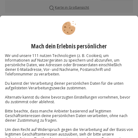
Wasser. Starte jetzt dein Wassersport-Abenteuer!
Karte in Großansicht
Verfügbarkeit / Termine
Von Mai bis Oktober zu bestimmten Terminen
Du hast noch Fragen?
verfügbar.
Teilnahmebedingungen
089 / 70 80 90 55
Mindestalter: 10 Jahre
Kontakt & FAQ
Körpergröße: mind. 1,40 m, max. 2,20 m
Gewicht: max. 120 kg
Normale physische und psychische Verfassung
Jochen Schweizer
GmbH
Schwimmkenntnisse
Mühldorfstraße 8
81671
München
Wetter
Du erreichst uns telefonisch zu folgenden Zeiten,
Bei Regen, Sturm, Wind oder Hochwasser wird
außer an bundesweiten Feiertagen:
das Erlebnis verschoben (die Entscheidung
Mo-Fr: 8-20 Uhr | Sa: 10-16 Uhr
obliegt dem Veranstalter)
Ausrüstung & Kleidung