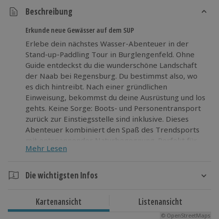
Beschreibung
Erkunde neue Gewässer auf dem SUP
Erlebe dein nächstes Wasser-Abenteuer in der
Stand-up-Paddling Tour in Burglengenfeld. Ohne
Guide entdeckst du die wunderschöne Landschaft
der Naab bei Regensburg. Du bestimmst also, wo
es dich hintreibt. Nach einer gründlichen
Einweisung, bekommst du deine Ausrüstung und los
gehts. Keine Sorge: Boots- und Personentransport
zurück zur Einstiegsstelle sind inklusive. Dieses
Abenteuer kombiniert den Spaß des Trendsports
mit entspannender Naturbegegnung. Perfekt für
Mehr Lesen
alle, die Neues erleben und mal wieder raus aus
dem Gewohnten wollen, während sie die
außergewöhnliche Schönheit von Burglengenfeld
Die wichtigsten Infos
genießen.
Dauer
Erlebe den Funsport Stand-up-Paddling in
Kartenansicht
Listenansicht
Gesamtdauer: ca. 7 Stunden
Burglengenfeld und spüre die Freiheit auf dem
© OpenStreetMaps
Reine Erlebnisdauer: ca. 5-6 Stunden