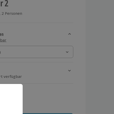
r 2
2 Personen
aus 1 Bewertungen
en
sbar
)
)
rt verfügbar
ten Schritt einen Termin aus
 MwSt.)