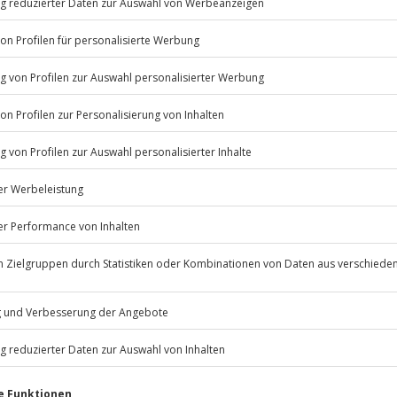
zt raus aus dem Alltag und
bieren!
Listenansicht
© OpenStreetMaps
rminen verfügbar
icht
n nur mit Einverständniserklärung
rfassung
Jochen Schweizer
GmbH
Mühldorfstraße 8
81671
München