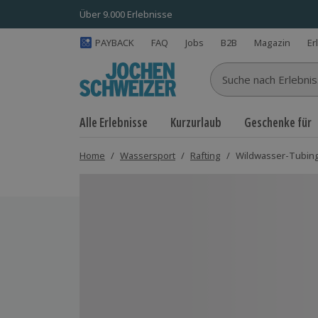
Über 9.000 Erlebnisse
PAYBACK
FAQ
Jobs
B2B
Magazin
Er
Suche nach Erlebnisse
Alle Erlebnisse
Kurzurlaub
Geschenke für
Home
/
Wassersport
/
Rafting
/
Wildwasser-Tubing
Bild 1 von 5