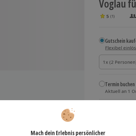
Voglau fü
5
(1)
5 Sterne von 5 
Gutschein kauf
Flexibel einlö
1x (2 Personen)
1x (2 Personen
1x (2 Personen
Termin buchen
Aktuell an 1 O
Wähle im nächs
129,90 €
or
zzgl. Versand
(inkl.