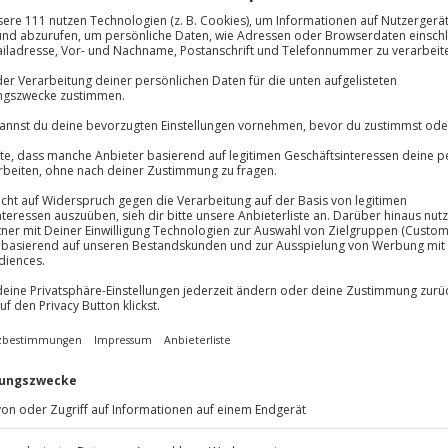
lösung übertragbar.
Details
Immer das rich
Große Auswahl, voll
Große Auswa
Über 9.000 Erle
Volle Flexibil
-15%* Club Dea
Jeder Gutschein
u
Direktabzug 
Maximale Sic
Melde dich hie
3 Jahre gültig 
and wartet dein nächstes
tenau erlebst du eine
üstet mit einer großen Tube geht
Du erhältst
ielerische Walzen den Wildbach
 besten Weg durch die wilde
 Die Route führt dich durch das
szinierenden Lammeröfen. Das
am Fluss und lädt dich nach der