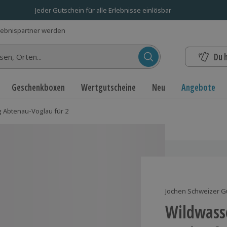
Jeder Gutschein für alle Erlebnisse einlösbar
lebnispartner werden
Du 
n...
Geschenkboxen
Wertgutscheine
Neu
Angebote
 Abtenau-Voglau für 2
Jochen Schweizer G
Wildwass