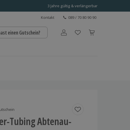
3 Jahre gültig & verlängerbar
Kontakt
089 / 70 80 90 90
hast einen Gutschein?
Benutzerkonto
utschein
er-Tubing Abtenau-