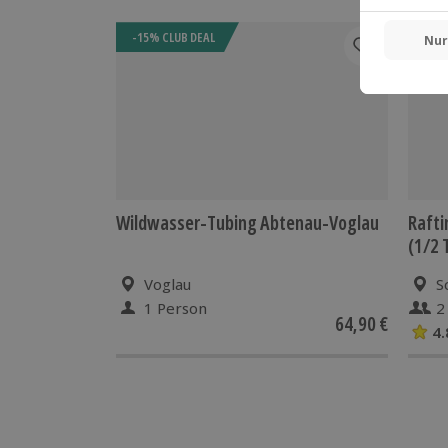
-15% CLUB DEAL
-15%
Wildwasser-Tubing Abtenau-Voglau
Rafti
(1/2 
Voglau
S
1 Person
2
64,90 €
4.