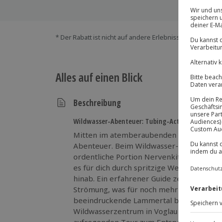
* Der Rabatt ist nicht auf andere Erlebnisse bei der Ein
Alles auf einen Blick
Beschreibung
Wildwasser-Abenteuer: Tubing-Action in Abtena
Mitten im atemberaubenden Salzburger L
Abenteuer. Beim Wildwasser-Tubing in Ab
ordentliche Portion Nervenkitzel. Ausger
es für dich durch spritzige Wellen und sp
hinab. Ein erfahrener Guide zeigt dir den
Strömung, was für noch mehr Action sorgt.
beeindruckende Lammertal bis zu den fa
Wildwasserzentrum in Voglau liegt direkt 