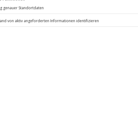
eiten, außer an bundesweiten
choben (die Entscheidung obliegt
uch
enschuhe, Schwimmwest, Helm,
.
Fr: 9-17 Uhr
www.b2b.jochen-schweizer.de/