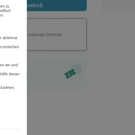
In den Warenkorb
tige Geschenk:
e Flexibilität und maximale Sicherheit
hl
bnisse.
ität
l verfügbar
 für alle Erlebnisse einlösbar.
im Warenkorb
herheit
r an
& verlängerbar.
64
°P