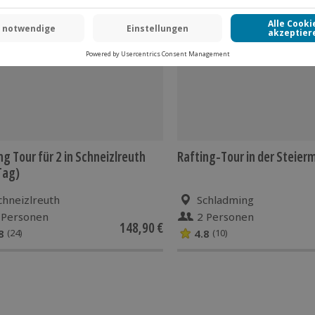
 CLUB DEAL
-15% CLUB DEAL
ng Tour für 2 in Schneizlreuth
Rafting-Tour in der Steierm
Tag)
chneizlreuth
Schladming
 Personen
2 Personen
148,90 €
8
4.8
(24)
(10)