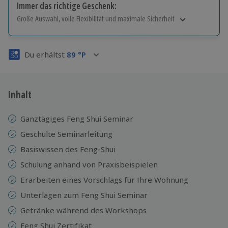
Immer das richtige Geschenk:
Große Auswahl, volle Flexibilität und maximale Sicherheit
Große Auswahl
Über 9.000 Erlebnisse.
Du erhältst
89
°P
Volle Flexibilität
Jeder Gutschein für alle Erlebnisse einlösbar.
Maximale Sicherheit
3 Jahre gültig & verlängerbar.
Inhalt
Ganztägiges Feng Shui Seminar
Geschulte Seminarleitung
Basiswissen des Feng-Shui
Schulung anhand von Praxisbeispielen
Erarbeiten eines Vorschlags für Ihre Wohnung
Unterlagen zum Feng Shui Seminar
Getränke während des Workshops
Feng Shui Zertifikat