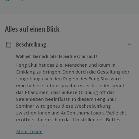
Alles auf einen Blick
Beschreibung
Wohnen Sie noch oder leben Sie schon auf?
Feng Shui hat das Ziel Menschen und Raum in
Einklang zu bringen. Denn durch die Gestaltung der
Umgebung nach den Regeln des Feng Shui wird
eine höhere Lebensqualität erreicht. Jeder kennt
das Phänomen, dass äußere Ordnung oft das
Seelenleben beeinflusst. In diesem Feng Shui
Seminar wird genau diese Wechselwirkung
zwischen Innen und Außen thematisiert. Vielleicht
eröffnet Ihnen schon das Umstellen des Bettes
neue Möglichkeiten in Beruf oder Partnerschaft.
Mehr Lesen
Probieren Sie es aus! Erfahrene Feng Shui Experten