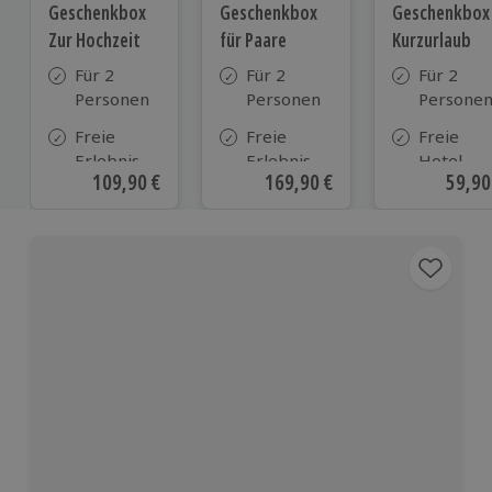
Geschenkbox
Geschenkbox
Geschenkbox
Zur Hochzeit
für Paare
Kurzurlaub
Für 2
Für 2
Für 2
Personen
Personen
Persone
Freie
Freie
Freie
Erlebnis-
Erlebnis-
Hotel-
Aktueller Preis
109,90 €
Aktueller Preis
169,90 €
Aktue
59,90
Auswahl
Auswahl
Auswahl
an ca.
an ca. 860
aus ca. 5
610 Orten
Orten
Hotels in
Deutschl
Österrei
und viele
weiteren
europäis
Ländern