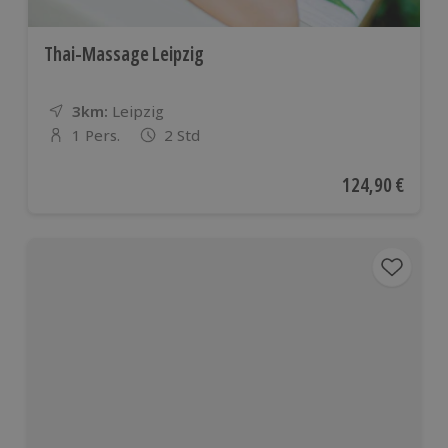
Thai-Massage Leipzig
3km:
Entfernung
Standort
Leipzig
1 Pers.
2 Std
Anzahl der Teilnehmer
Aktueller Preis
124,90 €