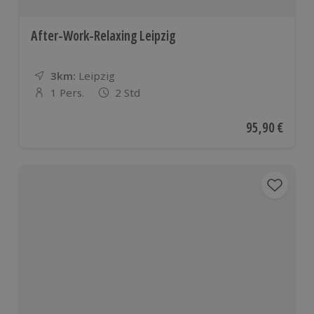
After-Work-Relaxing Leipzig
3km:
Entfernung
Standort
Leipzig
1 Pers.
2 Std
Anzahl der Teilnehmer
Aktueller Pre
95,90 €