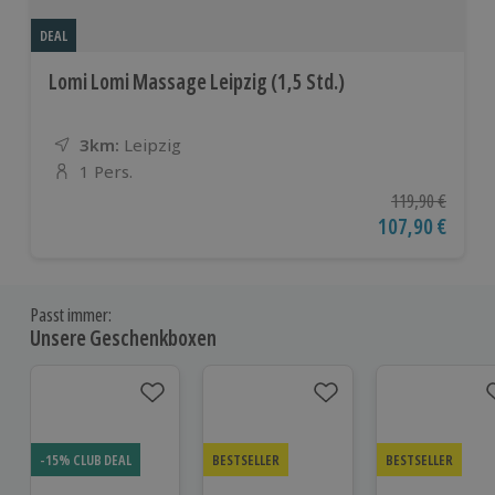
DEAL
Lomi Lomi Massage Leipzig (1,5 Std.)
3km:
Entfernung
Standort
Leipzig
1 Pers.
Anzahl der Teilnehmer
Ursprünglicher P
119,90 €
Aktueller Preis
107,90 €
Passt immer:
Unsere Geschenkboxen
-15% CLUB DEAL
BESTSELLER
BESTSELLER