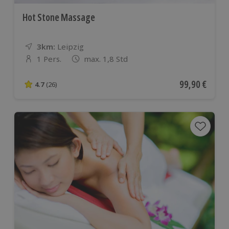
Hot Stone Massage
3km:
Entfernung
Standort
Leipzig
1 Pers.
max. 1,8 Std
Anzahl der Teilnehmer
Aktueller Pre
99,90 €
4.7
(26)
4.7 von 5 Sternen basierend auf 26 Bewertungen