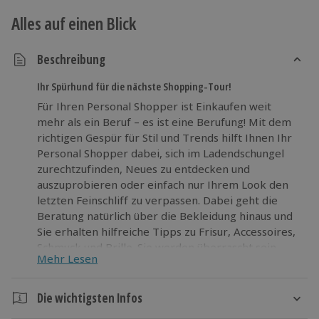
Alles auf einen Blick
Beschreibung
Ihr Spürhund für die nächste Shopping-Tour!
Für Ihren Personal Shopper ist Einkaufen weit
mehr als ein Beruf – es ist eine Berufung! Mit dem
richtigen Gespür für Stil und Trends hilft Ihnen Ihr
Personal Shopper dabei, sich im Ladendschungel
zurechtzufinden, Neues zu entdecken und
auszuprobieren oder einfach nur Ihrem Look den
letzten Feinschliff zu verpassen. Dabei geht die
Beratung natürlich über die Bekleidung hinaus und
Sie erhalten hilfreiche Tipps zu Frisur, Accessoires,
Schmuck und Brille. Sie werden überrascht sein,
Mehr Lesen
dass Ihnen der Personal Shopper sogar Geld sparen
kann. Denn statt kostspieligen Fehlkäufen kommen
Ihnen dank Personal Shopper nur noch neue
Die wichtigsten Infos
Lieblingsstücke in die Tüte.