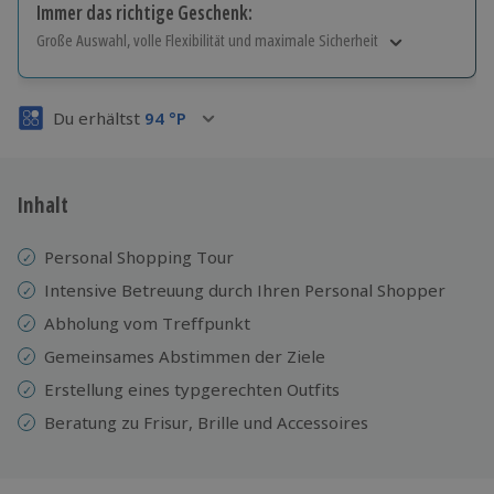
Immer das richtige Geschenk:
Große Auswahl, volle Flexibilität und maximale Sicherheit
Große Auswahl
Über 9.000 Erlebnisse.
Du erhältst
94
°P
Volle Flexibilität
Jeder Gutschein für alle Erlebnisse einlösbar.
Maximale Sicherheit
3 Jahre gültig & verlängerbar.
Inhalt
Personal Shopping Tour
Intensive Betreuung durch Ihren Personal Shopper
Abholung vom Treffpunkt
Gemeinsames Abstimmen der Ziele
Erstellung eines typgerechten Outfits
Beratung zu Frisur, Brille und Accessoires