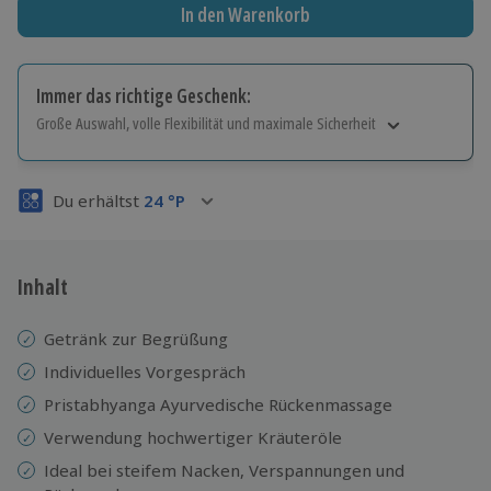
In den Warenkorb
Immer das richtige Geschenk:
Große Auswahl, volle Flexibilität und maximale Sicherheit
Große Auswahl
Über 9.000 Erlebnisse.
Du erhältst
24
°P
Volle Flexibilität
Jeder Gutschein für alle Erlebnisse einlösbar.
Maximale Sicherheit
3 Jahre gültig & verlängerbar.
Inhalt
Getränk zur Begrüßung
Individuelles Vorgespräch
Pristabhyanga Ayurvedische Rückenmassage
Verwendung hochwertiger Kräuteröle
Ideal bei steifem Nacken, Verspannungen und