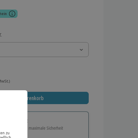
hein
r
 MwSt.)
In den Warenkorb
tige Geschenk:
e Flexibilität und maximale Sicherheit