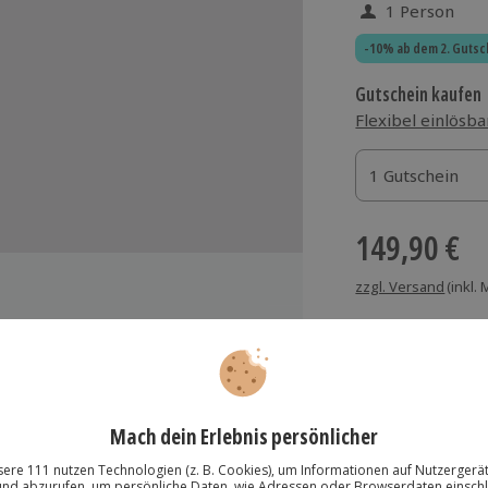
1 Person
-10% ab dem 2. Gutsc
Gutschein kaufen
Flexibel einlösba
1 Gutschein
1 Gutschein
1 Gutschein
149,90 €
zzgl. Versand
(inkl.
 Bio Hyaluron
Immer das rich
Große Auswahl, voll