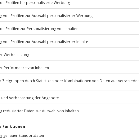
Listenansicht
© OpenStreetMaps
icht
estimmten Terminen verfügbar
Jochen Schweizer
GmbH
 nach Absprache mit dem
Mühldorfstraße 8
81671
München
eiten, außer an bundesweiten