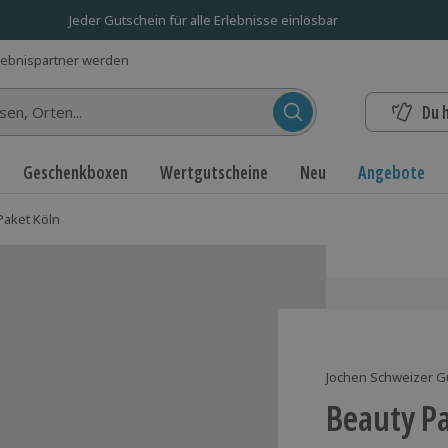
Jeder Gutschein für alle Erlebnisse einlösbar
lebnispartner werden
Du 
n...
Geschenkboxen
Wertgutscheine
Neu
Angebote
Paket Köln
Jochen Schweizer G
Beauty P