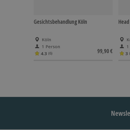
Gesichtsbehandlung Köln
Head 
Köln
K
1 Person
1
99,90 €
4.3
3
(6)
Newslet