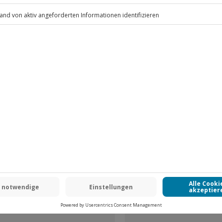
aut- oder Nagelerkrankungen
.
Fr: 9-17 Uhr
www.b2b.jochen-schweizer.de/
 CLUB DEAL