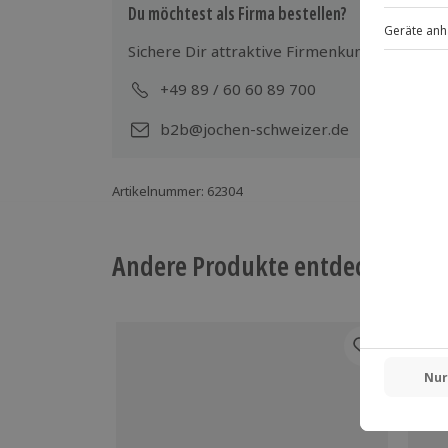
Keine Behandlung bei ansteckender H
Du möchtest als Firma bestellen?
Sichere Dir attraktive Firmenkunden Vorteile
+49 89 / 60 60 89 700
Mo-
b2b@jochen-schweizer.de
Artikelnummer
:
62304
Andere Produkte entdecken
-15%