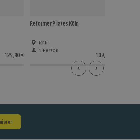
Reformer Pilates Köln
Aufenth
Köln
Köln
1 Person
1 Pe
129,90 €
109,90 €
nieren