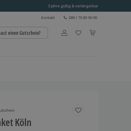
3 Jahre gültig & verlängerbar
Kontakt
089 / 70 80 90 90
hast einen Gutschein?
Benutzerkonto
utschein
aket Köln