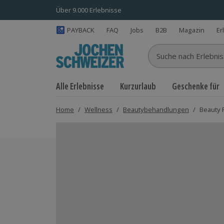
Über 9.000 Erlebnisse
PAYBACK
FAQ
Jobs
B2B
Magazin
Er
Suche nach Erlebnisse
Alle Erlebnisse
Kurzurlaub
Geschenke für
Home
/
Wellness
/
Beautybehandlungen
/
Beauty 
Bild 1 von 4