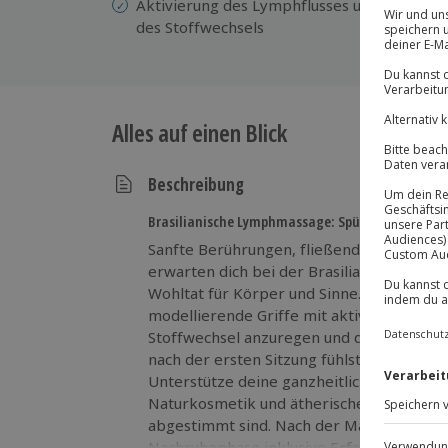
Aktivierung des Lymphflusses und
Na
des Stoffwechsels
Alles auf einen Blick
Beschreibung
Brasilianische Lymphmassage: Spür die sanfte 
Sanfte Berührungen, fließende Bewegunge
erwarten dich bei der Brasilianischen L
Wohltat für Körper und Sinne. Diese bes
modellierende Griffe mit aktivierender 
Stoffwechsel anzuregen und dein Hautbild 
nach der ersten Sitzung fühlst du dich lei
Unterstütze deine ganzheitliche Balance 
Naturkosmetik und ätherischen Ölen, die 
abgestimmt sind. Nach der Massage genie
Nachruhephase inklusive Erfrischung – p