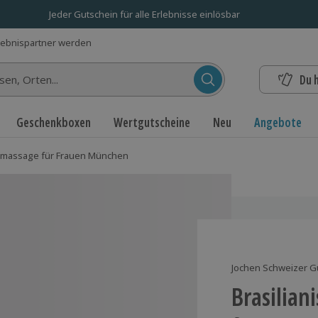
Jeder Gutschein für alle Erlebnisse einlösbar
lebnispartner werden
Du 
n...
Geschenkboxen
Wertgutscheine
Neu
Angebote
phmassage für Frauen München
Jochen Schweizer G
Brasilia