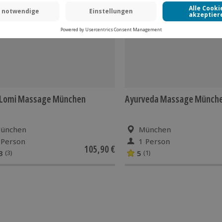
 CLUB DEAL
 Lomi Massage München
Ayurveda Massage Münche
ünchen
München
 Person
1 Person
105,90 €
3
5
(3)
(1)