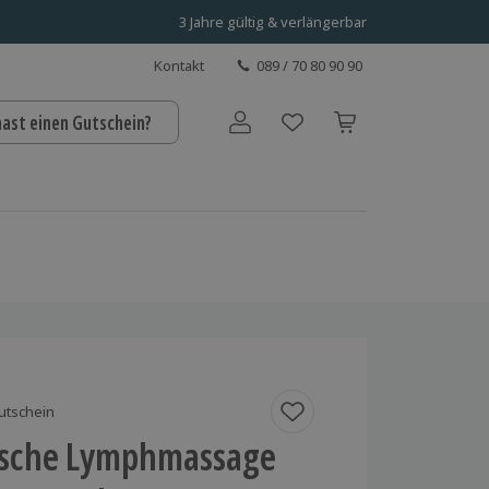
3 Jahre gültig & verlängerbar
Kontakt
089 / 70 80 90 90
hast einen Gutschein?
Benutzerkonto
utschein
nische Lymphmassage