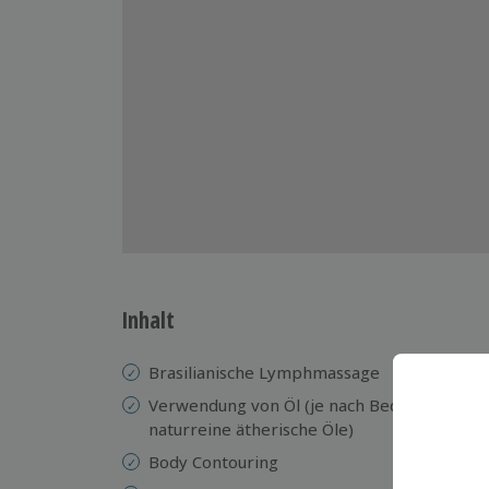
Inhalt
Brasilianische Lymphmassage
Un
Verwendung von Öl (je nach Bedarf
Re
naturreine ätherische Öle)
Wa
Body Contouring
Le