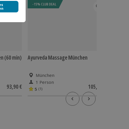
-15% CLUB DEAL
n (60 min)
Ayurveda Massage München
Lomi Lo
min)
München
Mün
1 Person
1 Pe
93,90 €
105,90 €
5
5
(1)
(4)