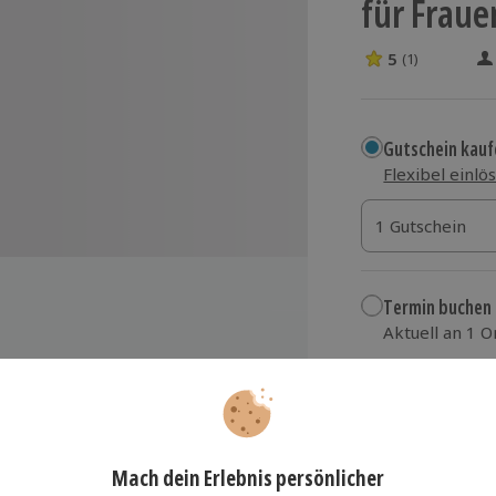
für Frau
5
(1)
5 Sterne von 5 
Gutschein kauf
Flexibel einlö
1 Gutschein
1 Gutschein
1 Gutschein
Termin buchen
Aktuell an 1 O
Wähle im nächs
terstützung der Entgiftung
149,90 €
duzierung von Schwellungen und
ssereinlagerungen
zzgl. Versand
(inkl.
ichteres Körpergefühl