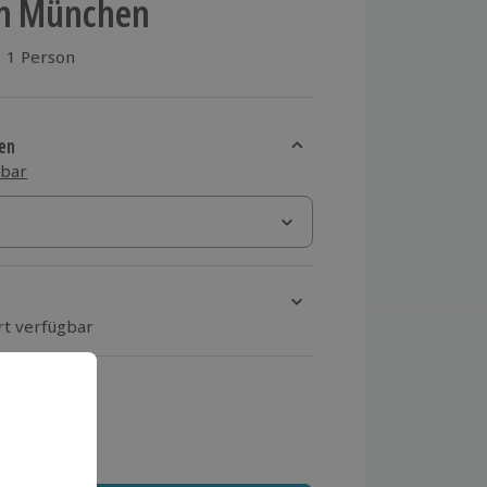
en München
1 Person
aus 1 Bewertungen
en
sbar
rt verfügbar
ten Schritt einen Termin aus
 MwSt.)