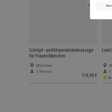
-15%
Schröpf- und Körperwickelmassage
Lomi
für Frauen München
München
M
1 Person
1
119,90 €
4.