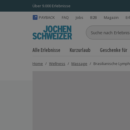
Über 9.000 Erlebnisse
PAYBACK
FAQ
Jobs
B2B
Magazin
Er
Suche nach Erlebnisse
Alle Erlebnisse
Kurzurlaub
Geschenke für
Home
/
Wellness
/
Massage
/
Brasilianische Lym
Bild 1 von 4