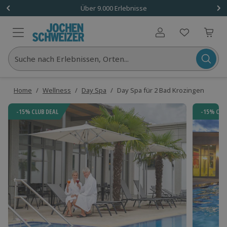
Über 9.000 Erlebnisse
Benutzerkonto
Suche nach Erlebnissen, Orten...
Home
/
Wellness
/
Day Spa
/
Day Spa für 2 Bad Krozingen
-15% CLUB DEAL
-15% CLU