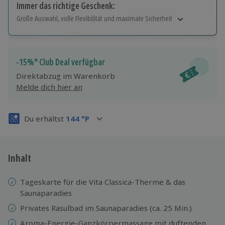
Immer das richtige Geschenk:
Große Auswahl, volle Flexibilität und maximale Sicherheit
Große Auswahl
Über 9.000 Erlebnisse.
Volle Flexibilität
-15%* Club Deal verfügbar
Jeder Gutschein für alle Erlebnisse einlösbar.
Direktabzug im Warenkorb
Maximale Sicherheit
Melde dich hier an
3 Jahre gültig & verlängerbar.
Du erhältst
144
°P
Inhalt
Tageskarte für die Vita Classica-Therme & das
Saunaparadies
Privates Rasulbad im Saunaparadies (ca. 25 Min.)
Aroma-Energie-Ganzkörpermassage mit duftenden