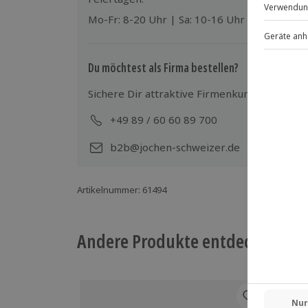
Mo-Fr: 8-20 Uhr | Sa: 10-16 Uhr
Du möchtest als Firma bestellen?
Sichere Dir attraktive Firmenkunden Vorteile
+49 89 / 60 60 89 700
Mo-
b2b@jochen-schweizer.de
Artikelnummer
:
61494
Andere Produkte entdecken