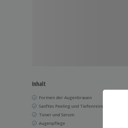
Inhalt
Formen der Augenbrauen
Fr
A
Sanftes Peeling und Tiefenreinigung
L
Toner und Serum
Ab
Augenpflege