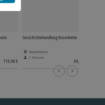
heim
Gesichtsbehandlung Rosenheim
Pedikür
Rosenheim
Ros
1 Person
1 Pe
119,90 €
69,90 €
2
(1)