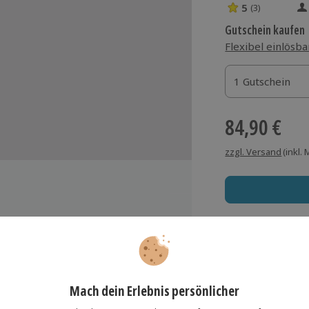
5
(3)
5 Sterne von 5 
Gutschein kaufen
Flexibel einlösba
1 Gutschein
1 Gutschein
1 Gutschein
84,90 €
zzgl. Versand
(inkl.
isch angerührte
Immer das rich
lgenschlammpackung
Große Auswahl, voll
ymphdrainage
Große Auswa
schlusspflege
Über 9.000 Erle