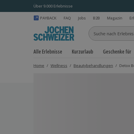
Über 9.000 Erlebnisse
PAYBACK
FAQ
Jobs
B2B
Magazin
Er
Suche nach Erlebnisse
Alle Erlebnisse
Kurzurlaub
Geschenke für
Home
/
Wellness
/
Beautybehandlungen
/
Detox 
Bild 1 von 5