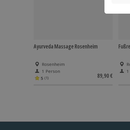
Ayurveda Massage Rosenheim
Fußr
Rosenheim
R
1 Person
1
89,90 €
5
(1)