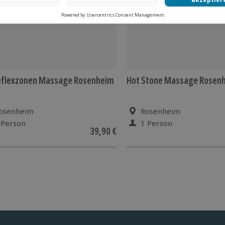
eflexzonen Massage Rosenheim
Hot Stone Massage Rosen
osenheim
Rosenheim
 Person
1 Person
39,90 €