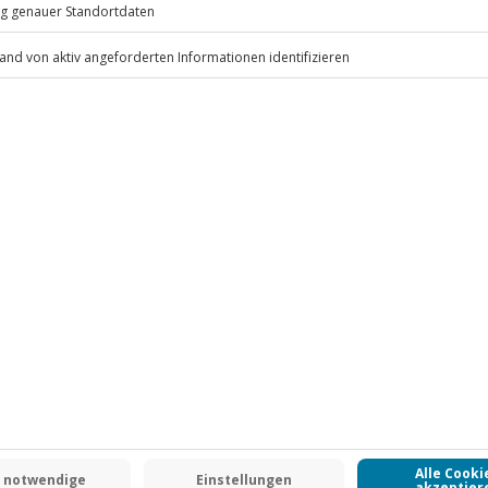
.
Fr: 9-17 Uhr
www.b2b.jochen-schweizer.de/