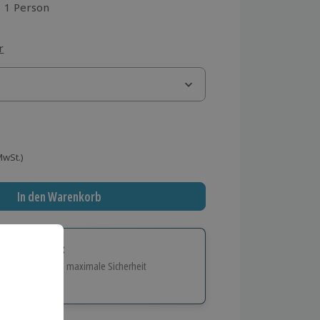
1 Person
aus 3 Bewertungen
r
 MwSt.)
In den Warenkorb
tige Geschenk:
e Flexibilität und maximale Sicherheit
hl
bnisse.