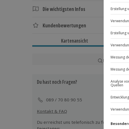
Buche jetzt dein Schönheitsritual und start
Die wichtigsten Infos
Dauer
Kundenbewertungen
Gesamtdauer: ca. 2 Stunden
Reine Erlebnisdauer: ca. 105 Minuten
Kartenansicht
Verfügbarkeit / Termine
Ganzjährig montags bis freitags zu b
Karte in Großans
Teilnahmebedingungen
Keine Hinweise auf körperliche oder 
Du hast noch Fragen?
Teilnehmer
089 / 70 80 90 55
Gutschein gültig für 1 Person
Kontakt & FAQ
Du erreichst uns telefonisch zu folgenden Z
Feiertagen: