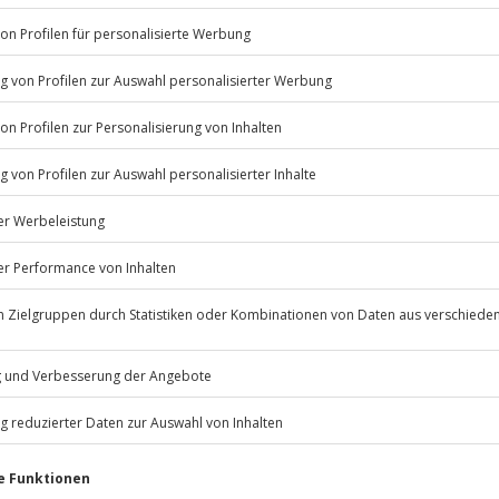
e erfrischt in den Tag!
Listenansicht
© OpenStreetMaps
estimmten Terminen verfügbar
icht
psychische Beeinträchtigungen
Jochen Schweizer
GmbH
Mühldorfstraße 8
81671
München
eiten, außer an bundesweiten