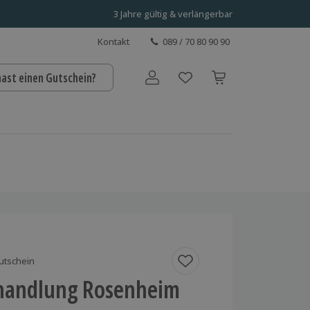
3 Jahre gültig & verlängerbar
Kontakt
089 / 70 80 90 90
hast einen Gutschein?
Benutzerkonto
utschein
handlung Rosenheim