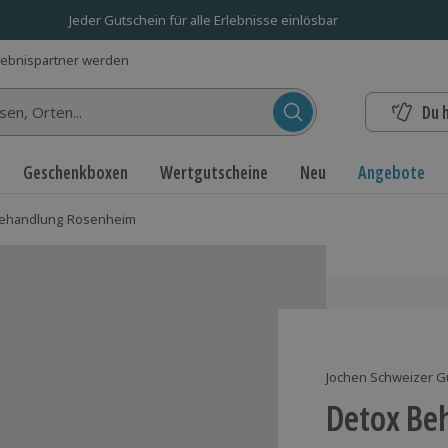
Jeder Gutschein für alle Erlebnisse einlösbar
lebnispartner werden
Du 
n...
Geschenkboxen
Wertgutscheine
Neu
Angebote
Behandlung Rosenheim
Jochen Schweizer G
Detox Be