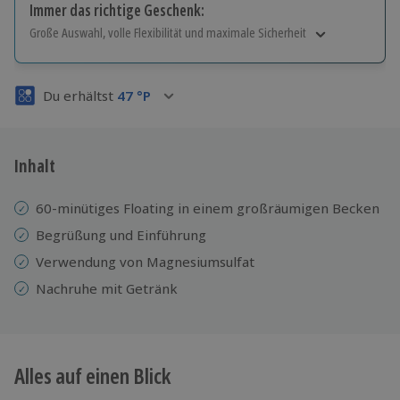
Immer das richtige Geschenk:
Große Auswahl, volle Flexibilität und maximale Sicherheit
Große Auswahl
Über 9.000 Erlebnisse.
Du erhältst
47
°P
Volle Flexibilität
Jeder Gutschein für alle Erlebnisse einlösbar.
Maximale Sicherheit
3 Jahre gültig & verlängerbar.
Inhalt
60-minütiges Floating in einem großräumigen Becken
Begrüßung und Einführung
Verwendung von Magnesiumsulfat
Nachruhe mit Getränk
Alles auf einen Blick