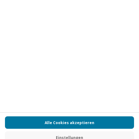
Vertrag widerrufen
FAQs
Kontakt
Zahlungsarten
Über uns
Magazin
Jobs
Partnerprogramm
PAYBACK
Versand und Lieferung
Presse
AGB
Cookie Einstellungen
Datenschutz
Nutzungsbedingungen
Online-Marktplatz
Barrierefreiheit
Grounding Page
Compliance
Impressum
RECHNUNG