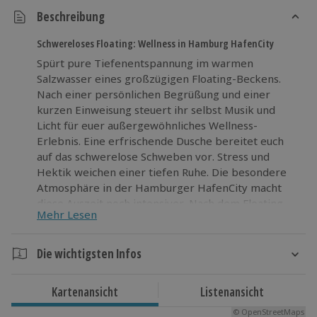
Beschreibung
Schwereloses Floating: Wellness in Hamburg HafenCity
Spürt pure Tiefenentspannung im warmen
Salzwasser eines großzügigen Floating-Beckens.
Nach einer persönlichen Begrüßung und einer
kurzen Einweisung steuert ihr selbst Musik und
Licht für euer außergewöhnliches Wellness-
Erlebnis. Eine erfrischende Dusche bereitet euch
auf das schwerelose Schweben vor. Stress und
Hektik weichen einer tiefen Ruhe. Die besondere
Atmosphäre in der Hamburger HafenCity macht
diese Auszeit noch intensiver. Nach dem Floating
Mehr Lesen
lehnt ihr euch entspannt im stilvollen Ruheraum
zurück und genießt euer Getränk. Gönnt euch
Wellness auf höchstem Niveau in Hamburgs
Die wichtigsten Infos
exklusiver Floating-Location und erlebt, wie sich
Dauer
völlige Erholung anfühlt. Jetzt buchen und
Kartenansicht
Listenansicht
entspannen!
Gesamtdauer: ca. 105 Minuten
© OpenStreetMaps
Floatingdauer: ca. 60 Minuten