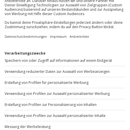
Du möchtest als Firma bestellen?
Sichere Dir attraktive Firmenkunden Vorteile.
+49 89 / 60 60 89 700
Mo-Fr: 9-17 Uhr
b2b@jochen-schweizer.de
www.b2b.jochen-schweizer.de/
Artikelnummer
:
60184
Andere Produkte entdecken