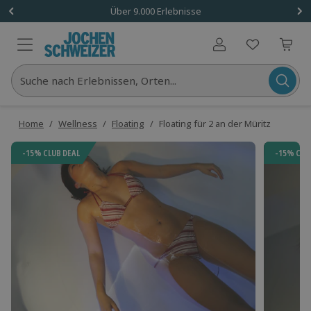
Über 9.000 Erlebnisse
Benutzerkonto
Suche nach Erlebnissen, Orten...
Home
/
Wellness
/
Floating
/
Floating für 2 an der Müritz
-15% CLUB DEAL
-15% CLU