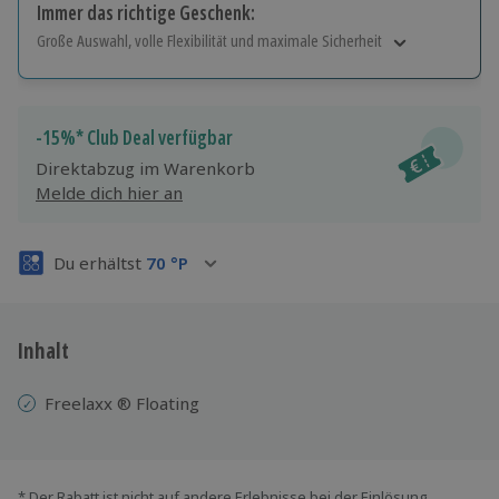
Immer das richtige Geschenk:
Große Auswahl, volle Flexibilität und maximale Sicherheit
Große Auswahl
Über 9.000 Erlebnisse.
Volle Flexibilität
-15%* Club Deal verfügbar
Jeder Gutschein für alle Erlebnisse einlösbar.
Direktabzug im Warenkorb
Maximale Sicherheit
Melde dich hier an
3 Jahre gültig & verlängerbar.
Du erhältst
70
°P
Inhalt
Freelaxx ® Floating
* Der Rabatt ist nicht auf andere Erlebnisse bei der Einlösung