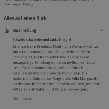
übertragbar.
Details
Alles auf einen Blick
Beschreibung
Schwebe schwerelos und tanke Energie!
Erlange beim Freelaxx Floating in Waren (Müritz)
pure Entspannung. Lass dich von der sanften
Schwerelosigkeit umhüllen und erlebe diese
einzigartige Erholung inmitten idyllischer Natur.
Genieße das wundervolle Gefühl, einfach
loszulassen und die Sinne zu beruhigen. Die
malerische Kulisse des Ringhotels Villa Margarete
an der Müritz bietet den idealen Rahmen, um dem
Alltag zu entfliehen und Körper sowie Geist
auftanken zu lassen. Floating ermöglicht dir eine
Mehr Lesen
intensive Form der Tiefenentspannung, die dich auf
eine ganz neue Weise mit Energie erfüllt. Erlebt