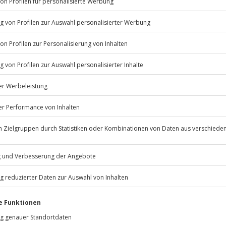
Listenansicht
© OpenStreetMaps
ügbar.
icht
 nach Absprache mit dem
Jochen Schweizer
GmbH
Mühldorfstraße 8
feln
81671
München
eiten, außer an bundesweiten