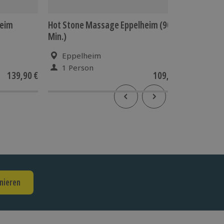
heim
Hot Stone Massage Eppelheim (90
Kräuter
Min.)
(60 Min.
Eppelheim
Epp
1 Person
1 Pe
139,90 €
109,90 €
nieren