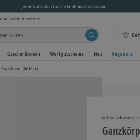
Jeder Gutschein für alle Erlebnisse einlösbar
lebnispartner werden
Du 
n...
Geschenkboxen
Wertgutscheine
Neu
Angebote
Eppelheim (60 Min.)
Jochen Schweizer G
Ganzkörp