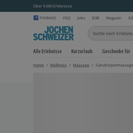
Über 9.000 Erlebnisse
PAYBACK
FAQ
Jobs
B2B
Magazin
Er
Suche nach Erlebnisse
Alle Erlebnisse
Kurzurlaub
Geschenke für
Home
/
Wellness
/
Massage
/
Ganzkörpermassage 
Bild 1 von 6