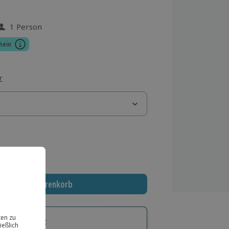
1 Person
 aus 6 Bewertungen
hein
r
 MwSt.)
In den Warenkorb
tige Geschenk: