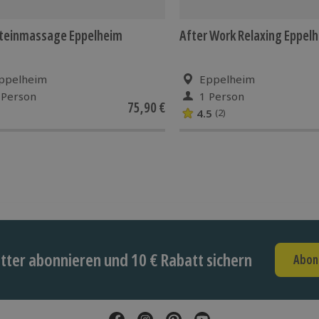
steinmassage Eppelheim
After Work Relaxing Eppel
ppelheim
Eppelheim
 Person
1 Person
75,90 €
4.5
(2)
ter abonnieren und 10 € Rabatt sichern
Abon