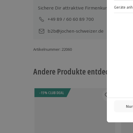
Sichere Dir attraktive Firmenkunden Vorteile
+49 89 / 60 60 89 700
Mo-
b2b@jochen-schweizer.de
Artikelnummer
:
22060
Andere Produkte entdecken
-15% CLUB DEAL
-15%