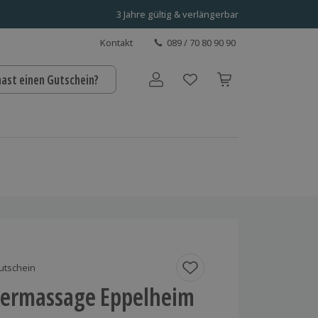
3 Jahre gültig & verlängerbar
Kontakt
089 / 70 80 90 90
hast einen Gutschein?
Benutzerkonto
utschein
ermassage Eppelheim