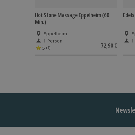
Hot Stone Massage Eppelheim (60
Edel
Min.)
Eppelheim
E
1 Person
1
72,90 €
5
(1)
Newslet