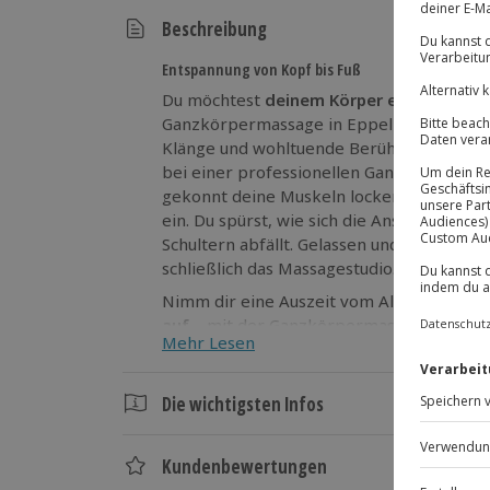
Beschreibung
Entspannung von Kopf bis Fuß
Du möchtest
deinem Körper etwas Gutes
Ganzkörpermassage in Eppelheim. Dufte
Klänge und wohltuende Berührungen – wie 
bei einer professionellen Ganzkörperma
gekonnt deine Muskeln lockert, stellt sich
ein. Du spürst, wie sich die Anspannung lö
Schultern abfällt. Gelassen und gleichzeit
schließlich das Massagestudio.
Nimm dir eine Auszeit vom Alltag und
fül
auf
– mit der Ganzkörpermassage in Epp
Mehr Lesen
Die wichtigsten Infos
Dauer
Kundenbewertungen
Gesamtdauer: ca. 1 Stunde, 10 Minuten