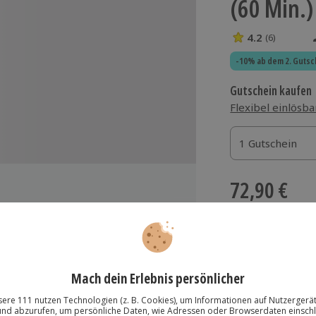
(60 Min.)
4.2
(6)
4.2 Sterne von 5
-10% ab dem 2. Gutsc
Gutschein kaufen
Flexibel einlösba
1 Gutschein
1 Gutschein
1 Gutschein
72,90 €
zzgl. Versand
(inkl.
Immer das rich