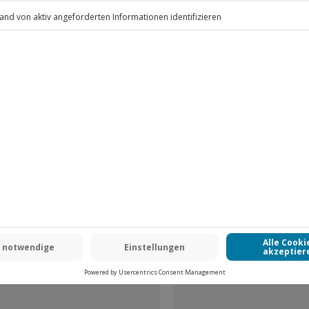
.
Fr: 9-17 Uhr
www.b2b.jochen-schweizer.de/
 CLUB DEAL
-15% CLUB DEAL