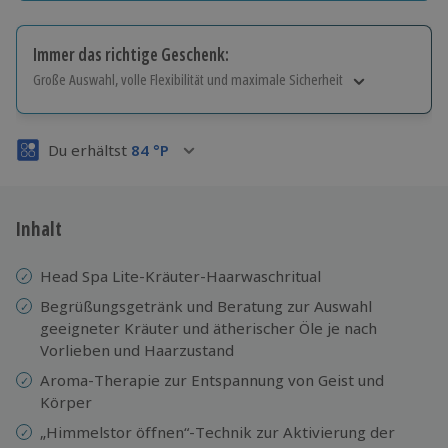
Immer das richtige Geschenk:
Große Auswahl, volle Flexibilität und maximale Sicherheit
Große Auswahl
Über 9.000 Erlebnisse.
Du erhältst
84
°P
Volle Flexibilität
Jeder Gutschein für alle Erlebnisse einlösbar.
Maximale Sicherheit
3 Jahre gültig & verlängerbar.
Inhalt
Head Spa Lite-Kräuter-Haarwaschritual
Begrüßungsgetränk und Beratung zur Auswahl
geeigneter Kräuter und ätherischer Öle je nach
Vorlieben und Haarzustand
Aroma-Therapie zur Entspannung von Geist und
Körper
„Himmelstor öffnen“-Technik zur Aktivierung der