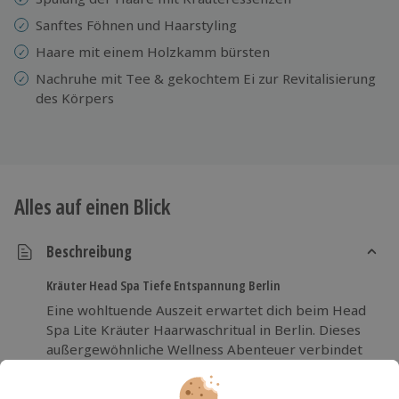
Sanftes Föhnen und Haarstyling
Haare mit einem Holzkamm bürsten
Nachruhe mit Tee & gekochtem Ei zur Revitalisierung
des Körpers
Alles auf einen Blick
Beschreibung
Kräuter Head Spa Tiefe Entspannung Berlin
Eine wohltuende Auszeit erwartet dich beim Head
Spa Lite Kräuter Haarwaschritual in Berlin. Dieses
außergewöhnliche Wellness Abenteuer verbindet
traditionelle Kräuterpflege mit moderner
Entspannung und feiner energetischer Arbeit. Nach