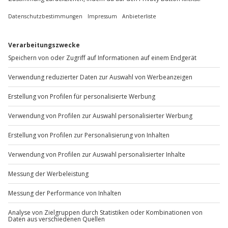
Kontakt & FAQ
Beeinträchtigungen
Keine Behandlung bei Hautkrankheiten,
Hautproblemen oder Allergien
Jochen Schweizer
GmbH
Mühldorfstraße 8
81671
München
Du erreichst uns telefonisch zu folgenden Zeiten,
außer an bundesweiten Feiertagen:
Mo-Fr: 8-20 Uhr | Sa: 10-16 Uhr
Du möchtest als Firma bestellen?
Sichere Dir attraktive Firmenkunden Vorteile.
+49 89 / 60 60 89 700
Mo-Fr: 9-17 Uhr
b2b@jochen-schweizer.de