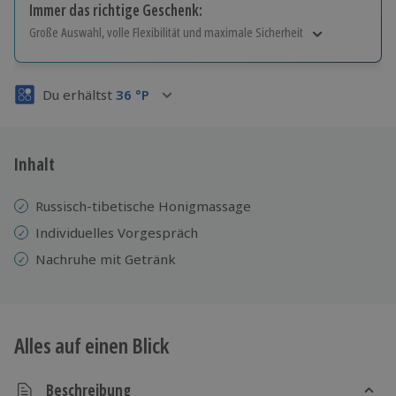
Immer das richtige Geschenk:
Große Auswahl, volle Flexibilität und maximale Sicherheit
Große Auswahl
Über 9.000 Erlebnisse.
Du erhältst
36
°P
Volle Flexibilität
Jeder Gutschein für alle Erlebnisse einlösbar.
Maximale Sicherheit
3 Jahre gültig & verlängerbar.
Inhalt
Russisch-tibetische Honigmassage
Individuelles Vorgespräch
Nachruhe mit Getränk
Alles auf einen Blick
Beschreibung