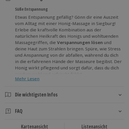
Süße Entspannung
Etwas Entspannung gefällig? Gönn dir eine Auszeit
vom Alltag mit einer Honig-Massage in Siegburg!
Erlebe die kraftvolle Kombination aus der
natürlichen Heilkraft des Honigs und wohltuenden
Massagegriffen, die
Verspannungen lösen
und
deine Haut zum Strahlen bringen. Spüre, wie Stress
und Anspannung von dir abfallen, während du dich
in die erfahrenen Hände der Masseure begibst. Der
Honig wirkt pflegend und sorgt dafür, dass du dich
rundum wohl und erfrischt fühlst.
Mehr Lesen
Lass dich verwöhnen bei der Honig Massage in
Siegburg. Genieße die
Entspannung
, die du
Die wichtigsten Infos
verdienst!
Dauer
FAQ
Ca. 1 Stunde (Behandlungszeit: ca. 50 Minuten)
Ist eine gleichzeitige Behandlung von zwei Personen möglich?
Kartenansicht
Listenansicht
Verfügbarkeit / Termine