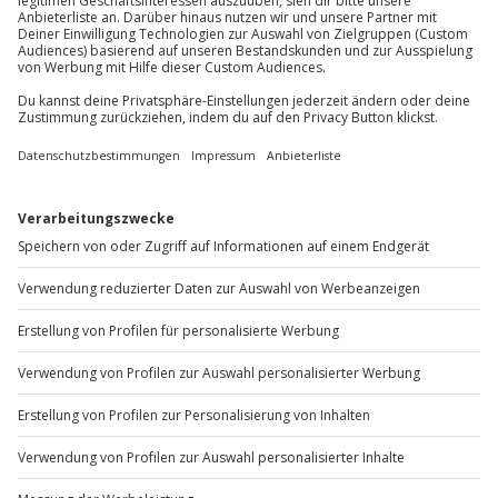
Du möchtest als Firma bestellen?
Sichere Dir attraktive Firmenkunden Vorteile.
+49 89 / 60 60 89 700
Mo-Fr: 9-17 Uhr
b2b@jochen-schweizer.de
www.b2b.jochen-schweizer.de/
Artikelnummer
:
15236
Andere Produkte entdecken