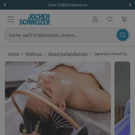
Über 9.000 Erlebnisse
Benutzerkonto
Suche nach Erlebnissen, Orten...
Home
/
Wellness
/
Beautybehandlungen
/
Japanese Head Spa Löh