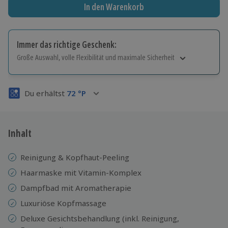
In den Warenkorb
Immer das richtige Geschenk:
Große Auswahl, volle Flexibilität und maximale Sicherheit
Große Auswahl
Über 9.000 Erlebnisse.
Du erhältst
72
°P
Volle Flexibilität
Jeder Gutschein für alle Erlebnisse einlösbar.
Maximale Sicherheit
3 Jahre gültig & verlängerbar.
Inhalt
Reinigung & Kopfhaut-Peeling
Haarmaske mit Vitamin-Komplex
Dampfbad mit Aromatherapie
Luxuriöse Kopfmassage
Deluxe Gesichtsbehandlung (inkl. Reinigung,