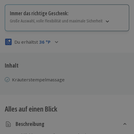
Immer das richtige Geschenk:
Große Auswahl, volle Flexibilität und maximale Sicherheit
Große Auswahl
Über 9.000 Erlebnisse.
Du erhältst
36
°P
Volle Flexibilität
Jeder Gutschein für alle Erlebnisse einlösbar.
Maximale Sicherheit
3 Jahre gültig & verlängerbar.
Inhalt
Kräuterstempelmassage
Alles auf einen Blick
Beschreibung