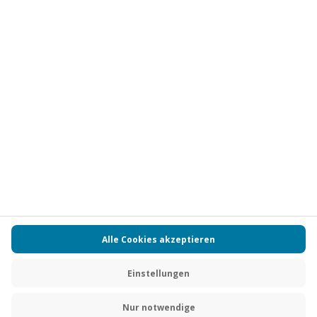
Vertrag widerrufen
FAQs
Kontakt
Zahlungsarten
Über uns
Magazin
Jobs
Partnerprogramm
PAYBACK
Versand und Lieferung
Presse
AGB
Cookie Einstellungen
Datenschutz
Nutzungsbedingungen
Online-Marktplatz
Barrierefreiheit
Grounding Page
Compliance
Impressum
RECHNUNG