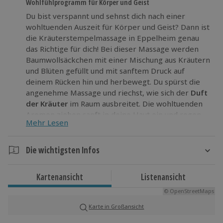
Wohlfühlprogramm für Körper und Geist
Du bist verspannt und sehnst dich nach einer
wohltuenden Auszeit für Körper und Geist? Dann ist
die Kräuterstempelmassage in Eppelheim genau
das Richtige für dich! Bei dieser Massage werden
Baumwollsäckchen mit einer Mischung aus Kräutern
und Blüten gefüllt und mit sanftem Druck auf
deinem Rücken hin und herbewegt. Du spürst die
angenehme Massage und riechst, wie sich der
Duft
der Kräuter
im Raum ausbreitet. Die wohltuenden
Aromen ziehen sanft in deine Haut ein und regen
Mehr Lesen
deinen Stoffwechsel an. Zudem werden die
Selbstheilungskräfte deines Körpers gefördert und
du merkst, wie du zur Ruhe kommst.
Die wichtigsten Infos
Genieße einen
Moment der Stille und
Dauer
Entspannung
bei der Kräuterstempelmassage in
Kartenansicht
Listenansicht
Gesamtdauer: ca. 1 Stunde, 10 Minuten
Eppelheim.
© OpenStreetMaps
Reine Behandlungsdauer: ca. 1 Stunde
Karte in Großansicht
Verfügbarkeit / Termine