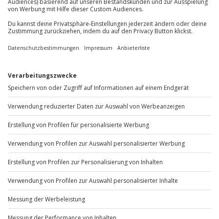
+49 89 / 60 60 89 700
Mo-Fr: 9-17 Uhr
b2b@jochen-schweizer.de
www.b2b.jochen-schweizer.de/
Artikelnummer
:
36892
Andere Produkte entdecken
-15% CLUB DEAL
-15% CLUB DEAL