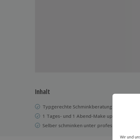
Inhalt
Typgerechte Schminkberatung
1 Tages- und 1 Abend-Make up
Selber schminken unter professioneller An