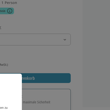
1 Person
aus 3 Bewertungen
hein
r
 MwSt.)
In den Warenkorb
tige Geschenk:
e Flexibilität und maximale Sicherheit