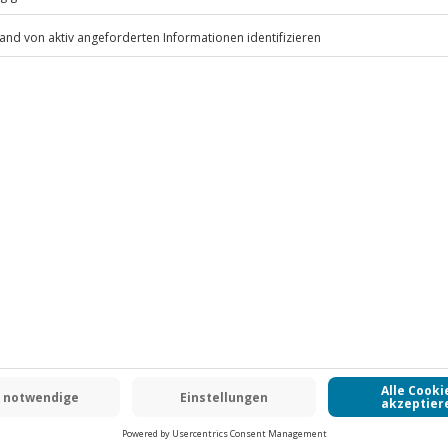
.
Fr: 9-17 Uhr
www.b2b.jochen-schweizer.de/
 CLUB DEAL