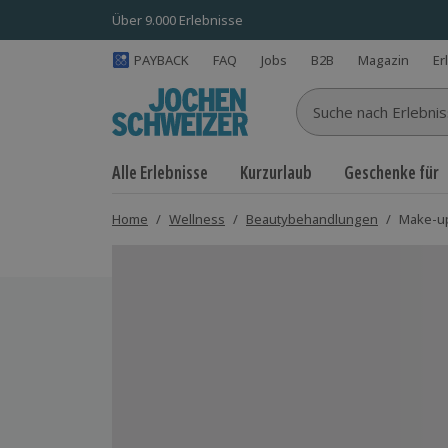
Über 9.000 Erlebnisse
PAYBACK
FAQ
Jobs
B2B
Magazin
Er
Suche nach Erlebnisse
Alle Erlebnisse
Kurzurlaub
Geschenke für
Home
/
Wellness
/
Beautybehandlungen
/
Make-u
Bild 1 von 5