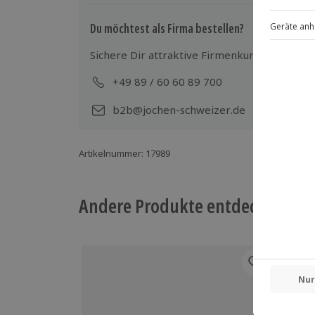
Du möchtest als Firma bestellen?
Sichere Dir attraktive Firmenkunden Vorteile
+49 89 / 60 60 89 700
Mo-
b2b@jochen-schweizer.de
Artikelnummer
:
17989
Andere Produkte entdecken
-15%