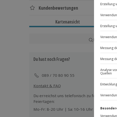
Dauer
Kundenbewertungen
Ca. 1 Stunde 30 Minuten
Kartenansicht
Verfügbarkeit / Termine
Ganzjährig montags bis freitags zu b
Karte in Großans
Teilnehmer
Gutschein gültig für 1 Person
Du hast noch Fragen?
089 / 70 80 90 55
Kontakt & FAQ
Du erreichst uns telefonisch zu folgenden Z
Feiertagen:
Mo-Fr: 8-20 Uhr | Sa: 10-16 Uhr