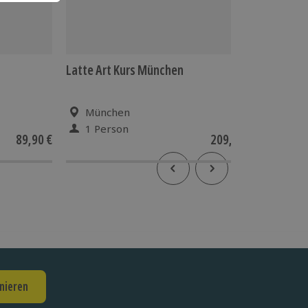
Latte Art Kurs München
Travest
Theater
München
Mün
1 Person
1 Pe
89,90 €
209,90 €
nieren