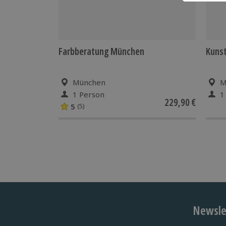
Farbberatung München
Kunst
München
M
1 Person
1
229,90 €
5
(5)
Newslet