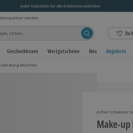
Jeder Gutschein für alle Erlebnisse einlösbar
lebnispartner werden
Du 
n...
Geschenkboxen
Wertgutscheine
Neu
Angebote
p Beratung München
Jochen Schweizer G
Make-up