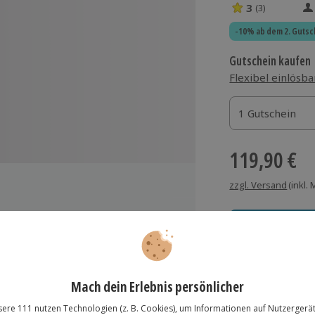
3
(3)
3 Sterne von 5 
-10% ab dem 2. Gutsc
Gutschein kaufen
Flexibel einlösba
1 Gutschein
1 Gutschein
1 Gutschein
119,90 €
zzgl. Versand
(inkl.
Immer das rich
leitung
Große Auswahl, voll