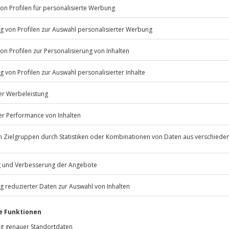
Listenansicht
estimmten Terminen verfügbar
© OpenStreetMaps
icht
Jochen Schweizer
GmbH
Mühldorfstraße 8
81671
München
eiten, außer an bundesweiten