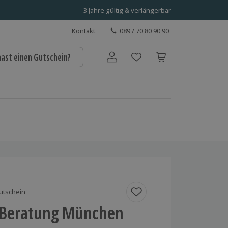
3 Jahre gültig & verlängerbar
Kontakt
089 / 70 80 90 90
hast einen Gutschein?
Benutzerkonto
utschein
 Beratung München