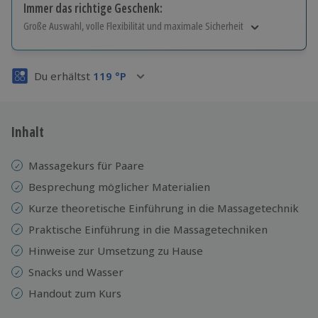
Immer das richtige Geschenk:
Große Auswahl, volle Flexibilität und maximale Sicherheit
Große Auswahl
Über 9.000 Erlebnisse.
Du erhältst
119
°P
Volle Flexibilität
Jeder Gutschein für alle Erlebnisse einlösbar.
Maximale Sicherheit
3 Jahre gültig & verlängerbar.
Inhalt
Massagekurs für Paare
Besprechung möglicher Materialien
Kurze theoretische Einführung in die Massagetechnik
Praktische Einführung in die Massagetechniken
Hinweise zur Umsetzung zu Hause
Snacks und Wasser
Handout zum Kurs