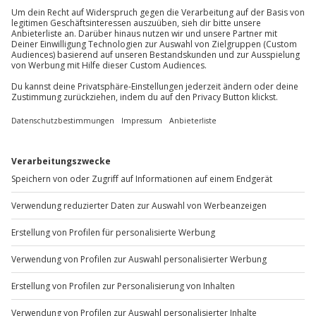
außer an bundesweiten Feiertagen:
Mo-Fr: 8-20 Uhr | Sa: 10-16 Uhr
Du möchtest als Firma bestellen?
Sichere Dir attraktive Firmenkunden Vorteile.
+49 89 / 60 60 89 700
Mo-Fr: 9-17 Uhr
b2b@jochen-schweizer.de
www.b2b.jochen-schweizer.de/
Artikelnummer
:
45421
Andere Produkte entdecken