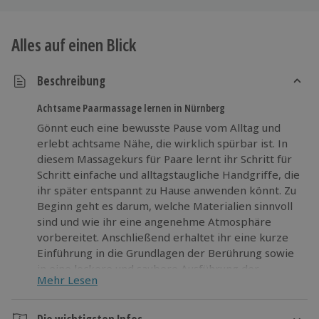
Alles auf einen Blick
Beschreibung
Achtsame Paarmassage lernen in Nürnberg
Gönnt euch eine bewusste Pause vom Alltag und
erlebt achtsame Nähe, die wirklich spürbar ist. In
diesem Massagekurs für Paare lernt ihr Schritt für
Schritt einfache und alltagstaugliche Handgriffe, die
ihr später entspannt zu Hause anwenden könnt. Zu
Beginn geht es darum, welche Materialien sinnvoll
sind und wie ihr eine angenehme Atmosphäre
vorbereitet. Anschließend erhaltet ihr eine kurze
Einführung in die Grundlagen der Berührung sowie
in eine lockere und saubere Ausführung der
Mehr Lesen
Techniken. Danach startet der Praxisteil: Ihr übt
direkt als Paar und bekommt ein Gefühl für
passenden Druck, fließende Bewegungen und eine