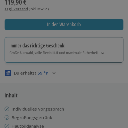
119,90 €
zzgl. Versand
(inkl. MwSt.)
In den Warenkorb
Immer das richtige Geschenk:
Große Auswahl, volle Flexibilität und maximale Sicherheit
Große Auswahl
Über 9.000 Erlebnisse.
Du erhältst
59
°P
Volle Flexibilität
Jeder Gutschein für alle Erlebnisse einlösbar.
Maximale Sicherheit
3 Jahre gültig & verlängerbar.
Inhalt
Individuelles Vorgespräch
Begrüßungsgetränk
Hautbildanalyse