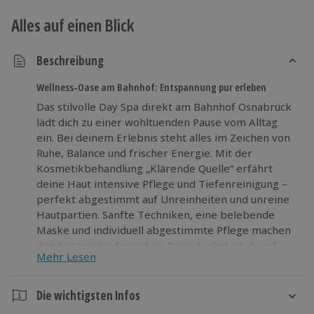
Alles auf einen Blick
Beschreibung
Wellness-Oase am Bahnhof: Entspannung pur erleben
Das stilvolle Day Spa direkt am Bahnhof Osnabrück
lädt dich zu einer wohltuenden Pause vom Alltag
ein. Bei deinem Erlebnis steht alles im Zeichen von
Ruhe, Balance und frischer Energie. Mit der
Kosmetikbehandlung „Klärende Quelle“ erfährt
deine Haut intensive Pflege und Tiefenreinigung –
perfekt abgestimmt auf Unreinheiten und unreine
Hautpartien. Sanfte Techniken, eine belebende
Maske und individuell abgestimmte Pflege machen
den Unterschied spürbar. Danach gleitest du auf
Mehr Lesen
der Hydrojet Massageliege in eine tiefe,
körperliche Entspannung, während warme
Wasserstrahlen sanft für neue Leichtigkeit sorgen.
Die wichtigsten Infos
Im Anschluss erwartet dich pure Erholung im Pool