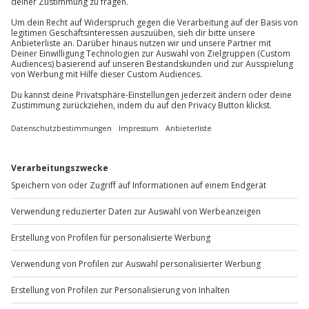
Du erreichst uns telefonisch zu folgenden Zeiten,
außer an bundesweiten Feiertagen:
Hinweis
Mo-Fr: 8-20 Uhr | Sa: 10-16 Uhr
Dienstag ist von 16:30-20:00 Uhr Damensauna
Du möchtest als Firma bestellen?
Sichere Dir attraktive Firmenkunden Vorteile.
+49 89 / 60 60 89 700
Mo-Fr: 9-17 Uhr
b2b@jochen-schweizer.de
www.b2b.jochen-schweizer.de/
Artikelnummer
:
61112