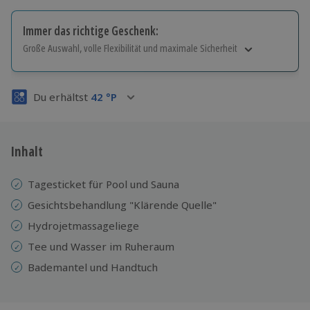
Immer das richtige Geschenk:
Große Auswahl, volle Flexibilität und maximale Sicherheit
Große Auswahl
Über 9.000 Erlebnisse.
Du erhältst
42
°P
Volle Flexibilität
Jeder Gutschein für alle Erlebnisse einlösbar.
Maximale Sicherheit
3 Jahre gültig & verlängerbar.
Inhalt
Tagesticket für Pool und Sauna
Gesichtsbehandlung "Klärende Quelle"
Hydrojetmassageliege
Tee und Wasser im Ruheraum
Bademantel und Handtuch