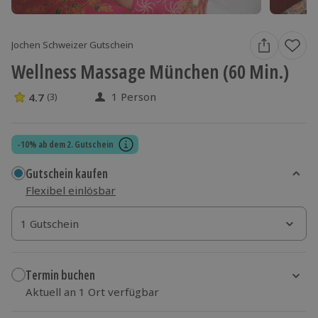
Jochen Schweizer Gutschein
Wellness Massage München (60 Min.)
1 Person
4.7
(3)
4.7 Sterne von 5 aus 3 Bewertungen
-10% ab dem 2. Gutschein
Gutschein kaufen
Flexibel einlösbar
1 Gutschein
1 Gutschein
1 Gutschein
Termin buchen
Aktuell an 1 Ort verfügbar
Wähle im nächsten Schritt einen Termin aus