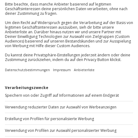
Jochen Schweizer
GmbH
Mühldorfstraße 8
81671
München
Du erreichst uns telefonisch zu folgenden Zeiten,
außer an bundesweiten Feiertagen:
Mo-Fr: 8-20 Uhr | Sa: 10-16 Uhr
Du möchtest als Firma bestellen?
Sichere Dir attraktive Firmenkunden Vorteile.
+49 89 / 60 60 89 700
Mo-Fr: 9-17 Uhr
b2b@jochen-schweizer.de
www.b2b.jochen-schweizer.de/