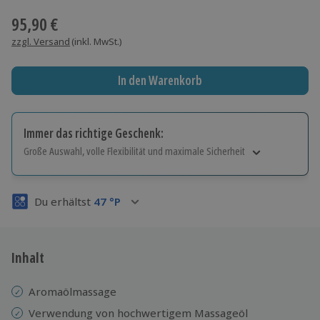
95,90 €
zzgl. Versand
(inkl. MwSt.)
In den Warenkorb
Immer das richtige Geschenk:
Große Auswahl, volle Flexibilität und maximale Sicherheit
Große Auswahl
Über 9.000 Erlebnisse.
Du erhältst
47
°P
Volle Flexibilität
Jeder Gutschein für alle Erlebnisse einlösbar.
Maximale Sicherheit
3 Jahre gültig & verlängerbar.
Inhalt
Aromaölmassage
Verwendung von hochwertigem Massageöl