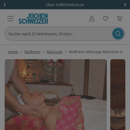
Über 9.000 Erlebnisse
Benutzerkonto
Suche nach Erlebnissen, Orten...
Home
/
Wellness
/
Massage
/
Wellness Massage München (60 Mi