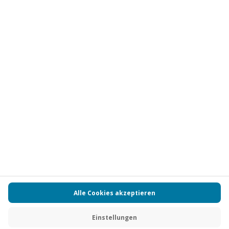
Vertrag widerrufen
FAQs
Kontakt
Zahlungsarten
Über uns
Magazin
Jobs
Partnerprogramm
PAYBACK
Versand und Lieferung
Presse
AGB
Cookie Einstellungen
Datenschutz
Nutzungsbedingungen
Online-Marktplatz
Barrierefreiheit
Grounding Page
Compliance
Impressum
RECHNUNG