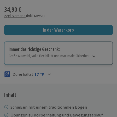
Wähle im nächsten Schritt Ort und Termin aus
34,90 €
zzgl. Versand
(inkl. MwSt.)
In den Warenkorb
Immer das richtige Geschenk:
Große Auswahl, volle Flexibilität und maximale Sicherheit
Große Auswahl
Über 9.000 Erlebnisse.
Du erhältst
17
°P
Volle Flexibilität
Jeder Gutschein für alle Erlebnisse einlösbar.
Maximale Sicherheit
3 Jahre gültig & verlängerbar.
Inhalt
Schießen
mit einem traditionellen Bogen
Übungen zu Körperhaltung und Bewegungsablauf