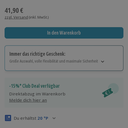
Wähle im nächsten Schritt Ort und Termin aus
41,90 €
zzgl. Versand
(inkl. MwSt.)
In den Warenkorb
Immer das richtige Geschenk:
Große Auswahl, volle Flexibilität und maximale Sicherheit
Große Auswahl
Über 9.000 Erlebnisse.
Volle Flexibilität
-15%* Club Deal verfügbar
Jeder Gutschein für alle Erlebnisse einlösbar.
Direktabzug im Warenkorb
Maximale Sicherheit
Melde dich hier an
3 Jahre gültig & verlängerbar.
Du erhältst
20
°P