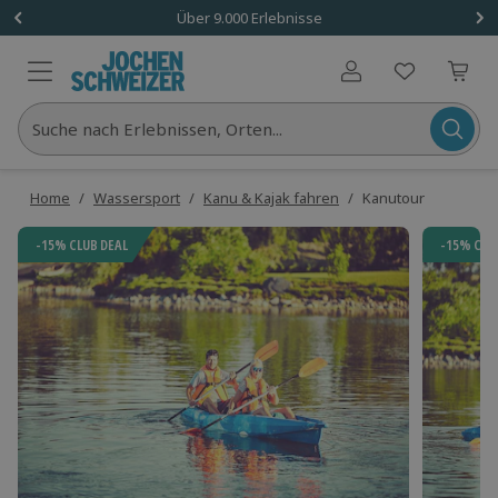
Über 9.000 Erlebnisse
Benutzerkonto
Suche nach Erlebnissen, Orten...
Home
/
Wassersport
/
Kanu & Kajak fahren
/
Kanutour
-15% CLUB DEAL
-15% CLU