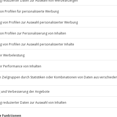
nelles Schweizer Käsefondue und
Schneeschuh- oder
ner Iglu-Übernachtung in Davos-
 die Magie der Winterlandschaft!
Listenansicht
© OpenStreetMaps
icht
bis donnerstags zu bestimmten
Jochen Schweizer
GmbH
Mühldorfstraße 8
81671
München