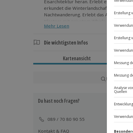
Eisarchitektur heran. Erlebt ein traditio
erkundet die Winterlandschaft bei einer 
Nachtwanderung. Erlebt das Abenteuer ei
Klosters mit privatem Whirlpool. Entdeckt
Mehr Lesen
Die wichtigsten Infos
Dauer
Kartenansicht
1 Tag
1 Nacht
Karte in Großans
Verfügbarkeit / Termine
Von Januar bis Anfang April sonntags 
Terminen verfügbar
Du hast noch Fragen?
Teilnahmebedingungen
089 / 70 80 90 55
Normale physische Verfassung
Keine Herz- oder Kreislaufprobleme
Kontakt & FAQ