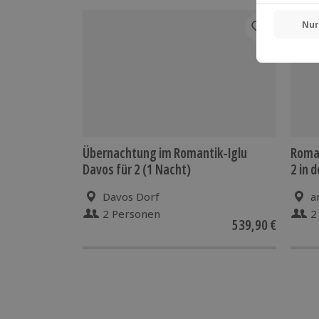
Für die lokale Steuer fallen Zusatzkos
Kosten sind vor Ort zu begleichen)
Bergbahntickets, Parkkosten sowie wei
Gutschein inkludiert
Übernachtung im Romantik-Iglu
Roman
Davos für 2 (1 Nacht)
2 in 
Davos Dorf
a
2 Personen
2
539,90 €