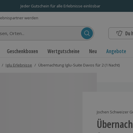
Jeder Gutschein für alle Erlebnisse einlösbar
lebnispartner werden
Du 
n...
Geschenkboxen
Wertgutscheine
Neu
Angebote
/
Iglu Erlebnisse
/
Übernachtung Iglu-Suite Davos für 2 (1 Nacht)
Jochen Schweizer G
Übernach