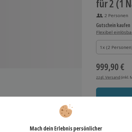
für 2 (1 
2 Personen
Gutschein kaufen
Flexibel einlösba
1x (2 Personen)
1x (2 Personen
1x (2 Personen
999,90 €
zzgl. Versand
(inkl.
endessen: Schweizer Käsefondue
hneeschuh- oder Nachtwanderung
Immer das rich
e nach Standort und Wetter)
Große Auswahl, voll
fentlicher Whirlpool und Sauna