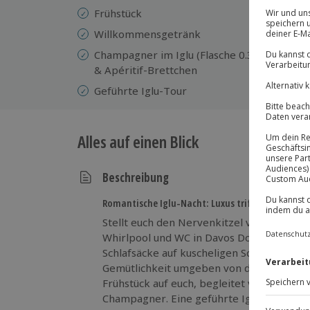
Mo
Frühstück
Sc
Willkommensgetränk
Pr
Champagner im Iglu (Flasche 0.375l)
Gu
& Apéritif-Brettchen
Geführte Iglu-Tour
Alles auf einen Blick
Beschreibung
Romantische Iglu-Nacht: Luxus trifft Natur!
Stellt euch den Nervenkitzel vor, in eine
Whirlpool und WC in Davos Dorf zu übernac
Schlafsäcke auf kuscheligen Schaffellen g
Gemütlichkeit umgeben von der klaren Wi
Frühstück auf euch, begleitet von einem
Champagner. Eine geführte Iglu-Tour bri