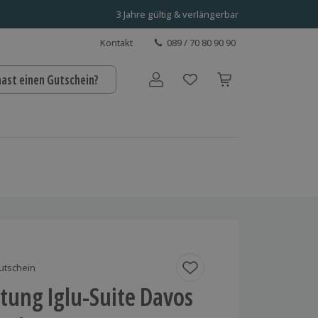
3 Jahre gültig & verlängerbar
Kontakt
089 / 70 80 90 90
hast einen Gutschein?
Benutzerkonto
utschein
tung Iglu-Suite Davos