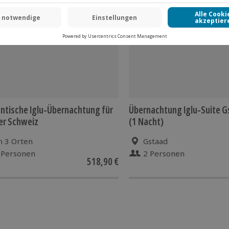
ten pro Person/Nacht an (die
tere Leistungen sind nicht im
tische Iglu-Übernachtung für
Übernachtung Iglu-Suite G
der Schweiz
(1 Nacht)
n 3 Orten
Gstaad
 Personen
2 Personen
518,90 €