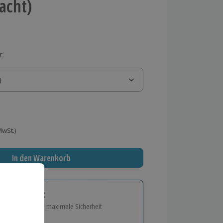
Nacht)
r
)
)
 MwSt.)
In den Warenkorb
tige Geschenk:
e Flexibilität und maximale Sicherheit