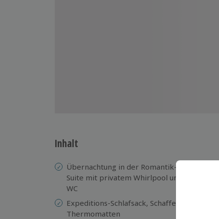
Inhalt
Übernachtung in der Romantik-Iglu-
Ab
Suite mit privatem Whirlpool und
Sc
WC
(j
Expeditions-Schlafsack, Schaffelle,
Öf
Thermomatten