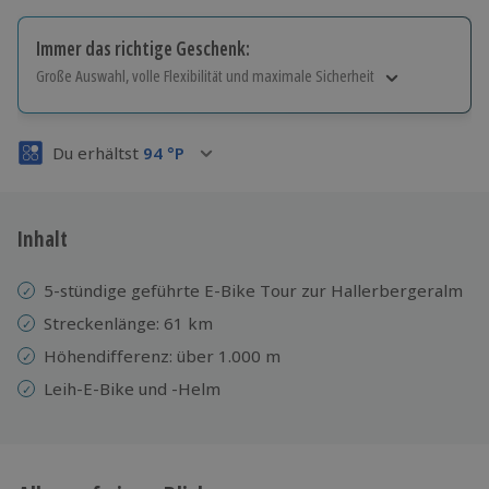
Immer das richtige Geschenk:
Große Auswahl, volle Flexibilität und maximale Sicherheit
Große Auswahl
Über 9.000 Erlebnisse.
Du erhältst
94
°P
Volle Flexibilität
Jeder Gutschein für alle Erlebnisse einlösbar.
Maximale Sicherheit
3 Jahre gültig & verlängerbar.
Inhalt
5-stündige geführte E-Bike Tour zur Hallerbergeralm
Streckenlänge: 61 km
Höhendifferenz: über 1.000 m
Leih-E-Bike und -Helm