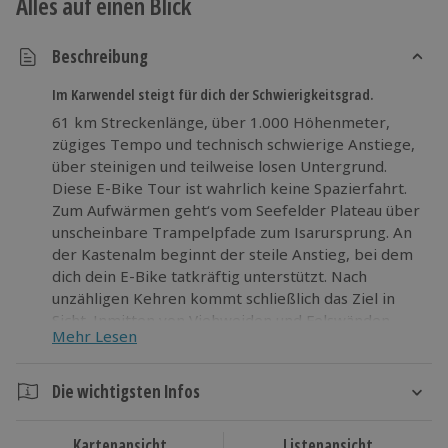
Alles auf einen Blick
Beschreibung
Im Karwendel steigt für dich der Schwierigkeitsgrad.
61 km Streckenlänge, über 1.000 Höhenmeter,
zügiges Tempo und technisch schwierige Anstiege,
über steinigen und teilweise losen Untergrund.
Diese E-Bike Tour ist wahrlich keine Spazierfahrt.
Zum Aufwärmen geht‘s vom Seefelder Plateau über
unscheinbare Trampelpfade zum Isarursprung. An
der Kastenalm beginnt der steile Anstieg, bei dem
dich dein E-Bike tatkräftig unterstützt. Nach
unzähligen Kehren kommt schließlich das Ziel in
Sicht. Inmitten von Viehweiden und Felswänden
Mehr Lesen
liegt auf einer kleinen Anhöhe das Haupthaus der
Hallerangeralm.
Die wichtigsten Infos
Nimm mit dem E-Bike auch die steilen Aufstiege
Dauer
und lass dir auf der Abfahrt den Fahrtwind um die
Kartenansicht
Listenansicht