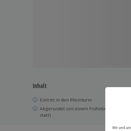
Inhalt
Eintritt in den Rheinturm
Abgerundet von einem Frühstücksbuffet vo
statt)