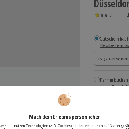
Düsseldor
3.5
(2)
3.5 Sterne von 5
Gutschein kauf
Flexibel einlö
1x (2 Personen)
1x (2 Personen
1x (2 Personen
Termin buchen
Aktuell an 1 O
Wähle im nächs
99,90 €
rab (findet an einem anderen Ort
zzgl. Versand
(inkl.