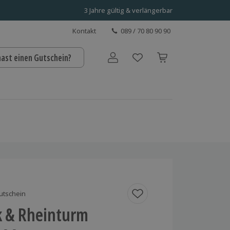
3 Jahre gültig & verlängerbar
Kontakt
089 / 70 80 90 90
hast einen Gutschein?
Benutzerkonto
utschein
k & Rheinturm