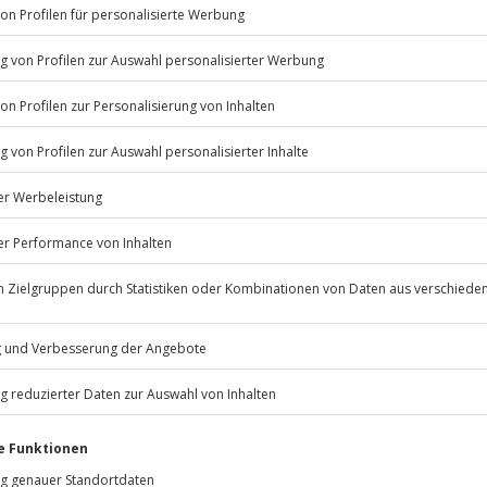
Listenansicht
erfügbar
© OpenStreetMaps
icht
 der Unterlagen per E-Mail mit
Jochen Schweizer
GmbH
lnen Treffpunkten
Mühldorfstraße 8
81671
München
eiten, außer an bundesweiten