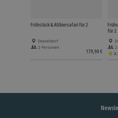
Frühstück & Altbiersafari für 2
Frühs
für 2
Düsseldorf
D
2 Personen
2
179,90 €
3.
Newslet