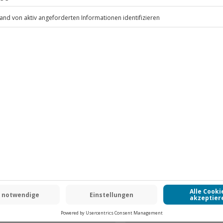
.
Fr: 9-17 Uhr
www.b2b.jochen-schweizer.de/
 CLUB DEAL
-15% CLUB DEAL