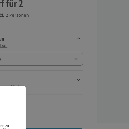
f für 2
2 Personen
 aus 2 Bewertungen
en
sbar
)
)
rt verfügbar
ten Schritt einen Termin aus
 MwSt.)