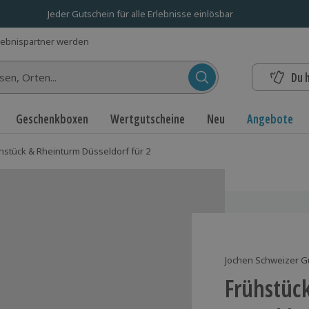
Jeder Gutschein für alle Erlebnisse einlösbar
lebnispartner werden
Du 
n...
Geschenkboxen
Wertgutscheine
Neu
Angebote
hstück & Rheinturm Düsseldorf für 2
Jochen Schweizer G
Frühstüc