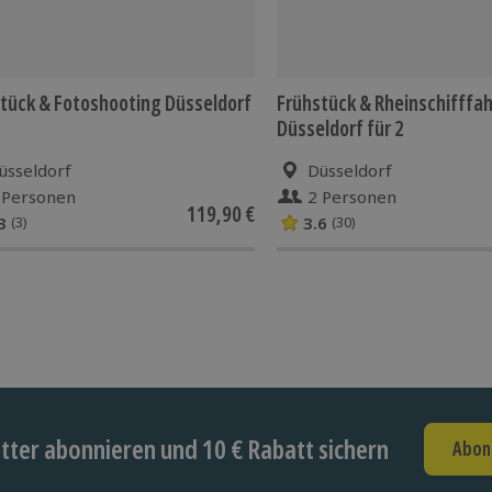
tück & Fotoshooting Düsseldorf
Frühstück & Rheinschifffah
Düsseldorf für 2
üsseldorf
Düsseldorf
 Personen
2 Personen
119,90 €
3
3.6
(3)
(30)
ter abonnieren und 10 € Rabatt sichern
Abon