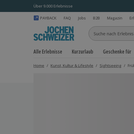
Über 9.000 Erlebnisse
PAYBACK
FAQ
Jobs
B2B
Magazin
Er
Suche nach Erlebnisse
Alle Erlebnisse
Kurzurlaub
Geschenke für
Home
/
Kunst, Kultur & Lifestyle
/
Sightseeing
/
Frü
Bild 1 von 5