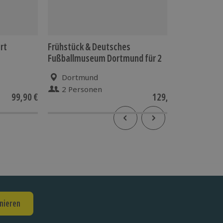
rt
Frühstück & Deutsches
Frühstüc
Fußballmuseum Dortmund für 2
Dortmund
Düss
2 Personen
2 P
99,90 €
129,90 €
nieren