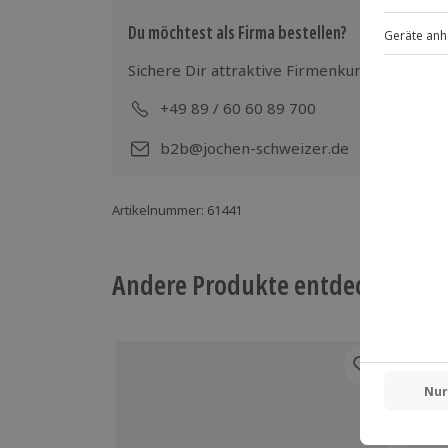
Du möchtest als Firma bestellen?
Sichere Dir attraktive Firmenkunden Vorteile
+49 89 / 60 60 89 700
Mo-
b2b@jochen-schweizer.de
Artikelnummer
:
61441
Andere Produkte entdecken
-15%