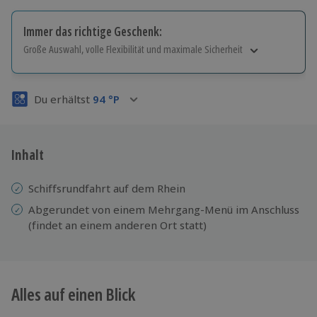
Immer das richtige Geschenk:
Große Auswahl, volle Flexibilität und maximale Sicherheit
Große Auswahl
Über 9.000 Erlebnisse.
Du erhältst
94
°P
Volle Flexibilität
Jeder Gutschein für alle Erlebnisse einlösbar.
Maximale Sicherheit
3 Jahre gültig & verlängerbar.
Inhalt
Schiffsrundfahrt auf dem Rhein
Abgerundet von einem Mehrgang-Menü im Anschluss
(findet an einem anderen Ort statt)
Alles auf einen Blick