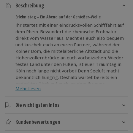
Beschreibung
Erlebnistag – Ein Abend auf der Genießer-Welle
Ihr startet mit einer eindrucksvollen Schifffahrt auf
dem Rhein. Bewundert die rheinische Frohnatur
direkt vom Wasser aus. Macht es euch also bequem
und kuschelt euch an euren Partner, während der
Kölner Dom, die mittelalterliche Altstadt und die
Hohenzollernbrücke an euch vorbeiziehen. Wieder
festes Land unter den Füßen, ist euer Traumtag in
Köln noch lange nicht vorbei! Denn Seeluft macht
bekanntlich hungrig. Deshalb wartet bereits ein
gedeckter Tisch auf euch, an dem ihr euer
Mehr Lesen
Gaumenglück genießen und auf diesen
romantischen Abend anstoßen könnt!
Die wichtigsten Infos
Kommt in die Domstadt am Rhein und stillt euren
Dauer
Hunger nach neuen Eindrücken und köstlichen
Kundenbewertungen
Gaumenfreuden!
Gesamtdauer: 1 Tag