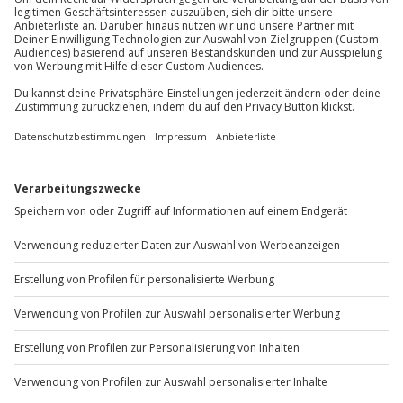
Du möchtest als Firma bestellen?
Sichere Dir attraktive Firmenkunden Vorteile.
+49 89 / 60 60 89 700
Mo-Fr: 9-17 Uhr
b2b@jochen-schweizer.de
www.b2b.jochen-schweizer.de/
Artikelnummer
:
39737
Andere Produkte entdecken