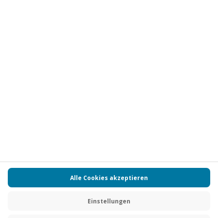
Vertrag widerrufen
FAQs
Kontakt
Zahlungsarten
Über uns
Magazin
Jobs
Partnerprogramm
PAYBACK
Versand und Lieferung
Presse
AGB
Cookie Einstellungen
Datenschutz
Nutzungsbedingungen
Online-Marktplatz
Barrierefreiheit
Grounding Page
Compliance
Impressum
RECHNUNG