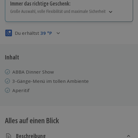
Immer das richtige Geschenk:
Große Auswahl, volle Flexibilität und maximale Sicherheit
Große Auswahl
Über 9.000 Erlebnisse.
Du erhältst
39
°P
Volle Flexibilität
Jeder Gutschein für alle Erlebnisse einlösbar.
Maximale Sicherheit
3 Jahre gültig & verlängerbar.
Inhalt
ABBA Dinner Show
3-Gänge-Menü im tollen Ambiente
Aperitif
Alles auf einen Blick
Beschreibung