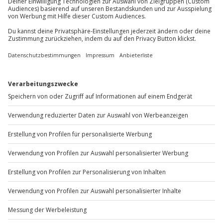
Sichere Dir attraktive Firmenkunden Vorteile.
+49 89 / 60 60 89 700
Mo-Fr: 9-17 Uhr
b2b@jochen-schweizer.de
www.b2b.jochen-schweizer.de/
Artikelnummer
:
64334
Andere Produkte entdecken