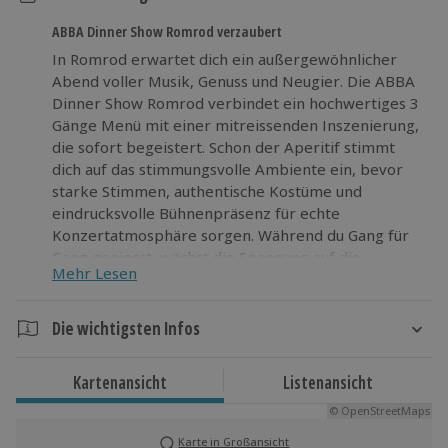
ABBA Dinner Show Romrod verzaubert
In Romrod erwartet dich ein außergewöhnlicher
Abend voller Musik, Genuss und Neugier. Die ABBA
Dinner Show Romrod verbindet ein hochwertiges 3
Gänge Menü mit einer mitreissenden Inszenierung,
die sofort begeistert. Schon der Aperitif stimmt
dich auf das stimmungsvolle Ambiente ein, bevor
starke Stimmen, authentische Kostüme und
eindrucksvolle Bühnenpräsenz für echte
Konzertatmosphäre sorgen. Während du Gang für
Gang geniesst, wächst die Spannung auf die
Mehr Lesen
grössten Hits, die live performt werden. Dieses
Showdinner fühlt sich wie eine kleine Auszeit an
und liefert Action für alle Sinne. Lass dich darauf ein
Die wichtigsten Infos
und sei dabei, wenn Musikliebhaberei und Genuss in
Dauer
Romrod zusammenfinden.
Kartenansicht
Listenansicht
Ca. 3,5 - 4 Stunden
© OpenStreetMaps
Karte in Großansicht
Verfügbarkeit / Termine