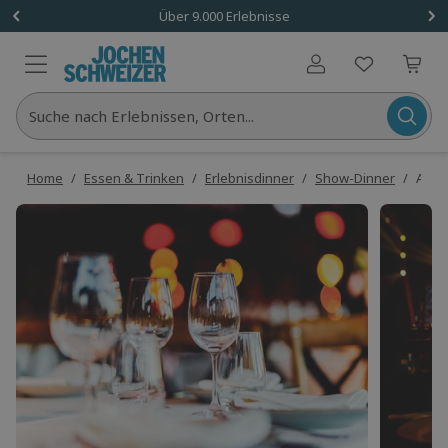
Über 9.000 Erlebnisse
Benutzerkonto
Suche nach Erlebnissen, Orten...
Home
/
Essen & Trinken
/
Erlebnisdinner
/
Show-Dinner
/
ABBA