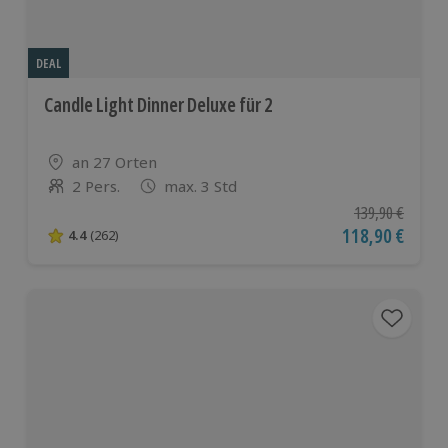
DEAL
Candle Light Dinner Deluxe für 2
Standort
an 27 Orten
2 Pers.
max. 3 Std
Anzahl der Teilnehmer
Ursprünglicher P
139,90 €
Aktueller Preis
118,90 €
4.4
(262)
4.4 von 5 Sternen basierend auf 262 Bewertungen