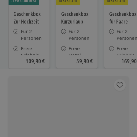
-15% CLUB DEAL
BESTSELLER
BESTSELLER
Geschenkbox
Geschenkbox
Geschenkbox
Zur Hochzeit
Kurzurlaub
für Paare
Für 2
Für 2
Für 2
Personen
Personen
Persone
Freie
Freie
Freie
Erlebnis-
Hotel-
Erlebnis-
Aktueller Preis
109,90 €
Aktueller Preis
59,90 €
Aktuell
169,90
Auswahl
Auswahl
Auswahl
an ca.
aus ca. 500
an ca. 86
610 Orten
Hotels in
Orten
Deutschland,
Österreich
und vielen
weiteren
europäischen
Ländern