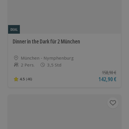
DEAL
Dinner in the Dark für 2 München
Standort
München - Nymphenburg
2 Pers.
3,5 Std
Anzahl der Teilnehmer
Ursprünglicher P
158,90 €
Aktueller Preis
142,90 €
4.5
(46)
4.5 von 5 Sternen basierend auf 46 Bewertungen