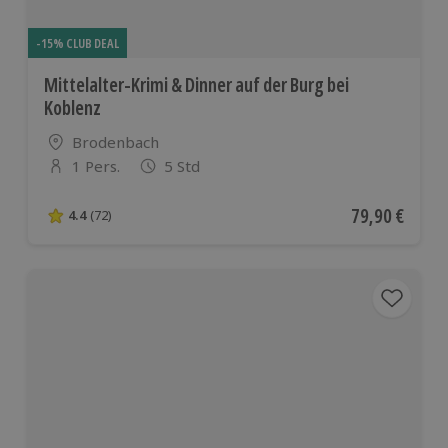
-15% CLUB DEAL
Mittelalter-Krimi & Dinner auf der Burg bei
Koblenz
Standort
Brodenbach
1 Pers.
5 Std
Anzahl der Teilnehmer
Aktueller Pre
79,90 €
4.4
(72)
4.4 von 5 Sternen basierend auf 72 Bewertungen