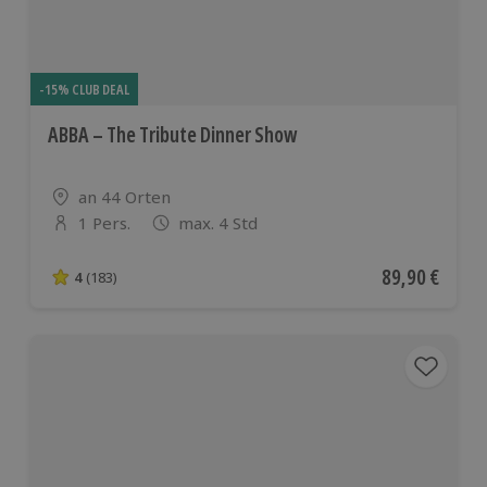
-15% CLUB DEAL
ABBA – The Tribute Dinner Show
Standort
an 44 Orten
1 Pers.
max. 4 Std
Anzahl der Teilnehmer
Aktueller Pre
89,90 €
4
(183)
4 von 5 Sternen basierend auf 183 Bewertungen