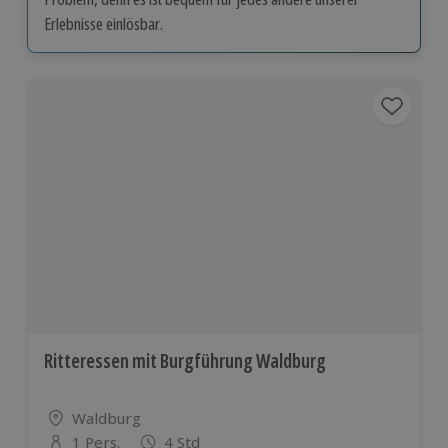
Erlebnisse einlösbar.
Ritteressen mit Burgführung Waldburg
Standort
Waldburg
1 Pers.
4 Std