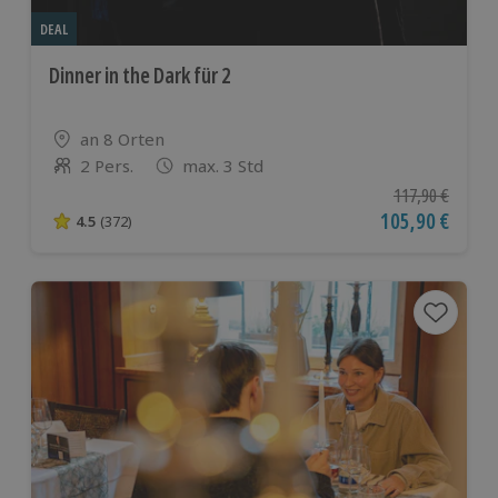
DEAL
Dinner in the Dark für 2
Standort
an 8 Orten
2 Pers.
max. 3 Std
Anzahl der Teilnehmer
Ursprünglicher P
117,90 €
Aktueller Preis
105,90 €
4.5
(372)
4.5 von 5 Sternen basierend auf 372 Bewertungen