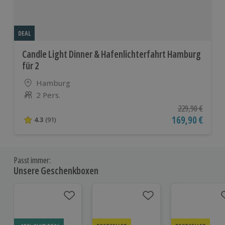
DEAL
Candle Light Dinner & Hafenlichterfahrt Hamburg
für 2
Standort
Hamburg
2 Pers.
Anzahl der Teilnehmer
Ursprünglicher P
229,90 €
Aktueller Preis
169,90 €
4.3
(91)
4.3 von 5 Sternen basierend auf 91 Bewertungen
Passt immer:
Unsere Geschenkboxen