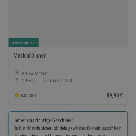
-15% CLUB DEAL
Musical Dinner
Standort
an 52 Orten
1 Pers.
max. 4 Std
Anzahl der Teilnehmer
Aktueller Pre
89,90 €
3.8
(261)
3.8 von 5 Sternen basierend auf 261 Bewertungen
Immer das richtige Geschenk:
Du bist dir nicht sicher, ob dein gewähltes Erlebnis passt? Kein
Problem, denn es ist bequem für jedes andere unserer