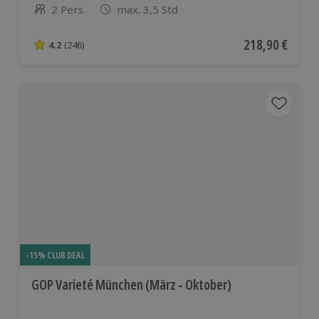
2 Pers.
max. 3,5 Std
Anzahl der Teilnehmer
Aktueller Preis
218,90 €
4.2
(246)
4.2 von 5 Sternen basierend auf 246 Bewertungen
-15% CLUB DEAL
GOP Varieté München (März - Oktober)