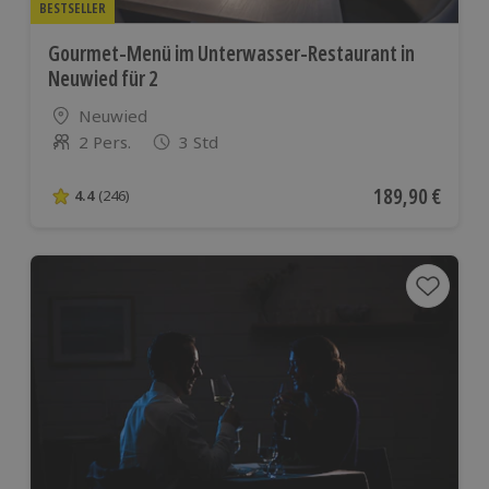
BESTSELLER
Gourmet-Menü im Unterwasser-Restaurant in
Neuwied für 2
Standort
Neuwied
2 Pers.
3 Std
Anzahl der Teilnehmer
Aktueller Preis
189,90 €
4.4
(246)
4.4 von 5 Sternen basierend auf 246 Bewertungen