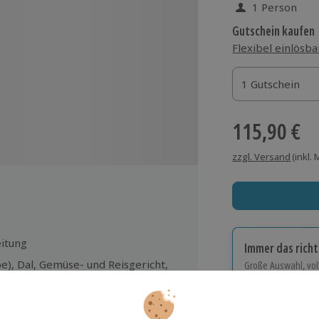
1 Person
Gutschein kaufen
Flexibel einlösba
1 Gutschein
1 Gutschein
1 Gutschein
115,90 €
zzgl. Versand
(inkl.
itung
Immer das rich
e), Dal, Gemüse- und Reisgericht,
Große Auswahl, voll
 Getränken und Gewürztees
Große Auswa
Über 9.000 Erle