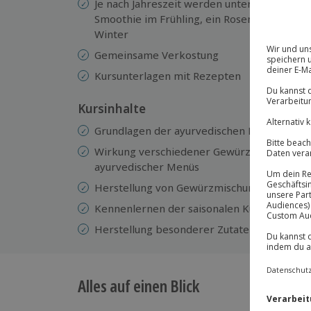
Je nach Jahreszeit werden unterschiedliche 
Smoothie im Frühling, ein Rosen-Lassi im 
Winter
Gemeinsame Verkostung
Kursunterlagen mit Rezepten
Kursinhalte
Grundlagen der ayurvedischen Ernährungsle
Wirkung verschiedener Gewürze auf den Kö
ayurvedischer Menüs
Herstellung von Gewürzmischungen und Ge
Kennenlernen der saisonalen Küche (Frühl
Herstellung besonderer Zutaten wie Rosens
Alles auf einen Blick