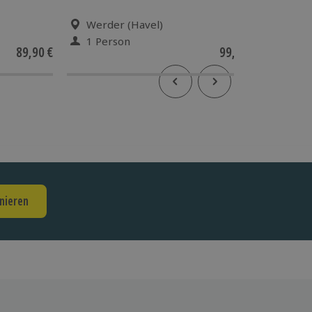
Werder (Havel)
Berl
1 Person
1 Pe
89,90 €
99,90 €
5
(3)
nieren