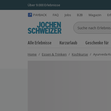
Über 9.000 Erlebnisse
PAYBACK
FAQ
Jobs
B2B
Magazin
Er
Suche nach Erlebnisse
Alle Erlebnisse
Kurzurlaub
Geschenke für
Home
/
Essen & Trinken
/
Kochkurse
/
Ayurveda Ko
Bild 1 von 7