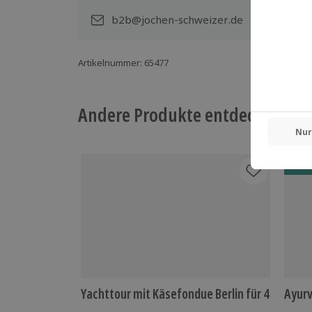
b2b@jochen-schweizer.de
Artikelnummer
:
65477
Andere Produkte entdecken
-15%
Yachttour mit Käsefondue Berlin für 4
Ayurv