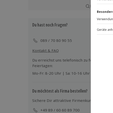
Verfügbarkeit / Termine
Karte in Großans
Ganzjährig freitags und samstags zu
Du hast noch Fragen?
Teilnahmebedingungen
Mindestalter: 14 Jahre
Teilnahme für Personen mit Handicap
089 / 70 80 90 55
Veranstalter möglich
Kontakt & FAQ
Ausrüstung & Kleidung
Du erreichst uns telefonisch zu folgenden Z
Mitzubringen: Kochschürze
Feiertagen:
Wird gestellt: Kochschürze kann auch 
Mo-Fr: 8-20 Uhr | Sa: 10-16 Uhr
vorhanden
Teilnehmer
Du möchtest als Firma bestellen?
Gutschein gültig für 1 Person
Gruppengröße: 5-12 Personen
Sichere Dir attraktive Firmenkunden Vorteile
+49 89 / 60 60 89 700
Mo-