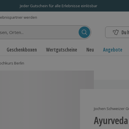
Jeder Gutschein für alle Erlebnisse einlösbar
lebnispartner werden
Du 
n...
Geschenkboxen
Wertgutscheine
Neu
Angebote
chkurs Berlin
Jochen Schweizer G
Ayurveda 