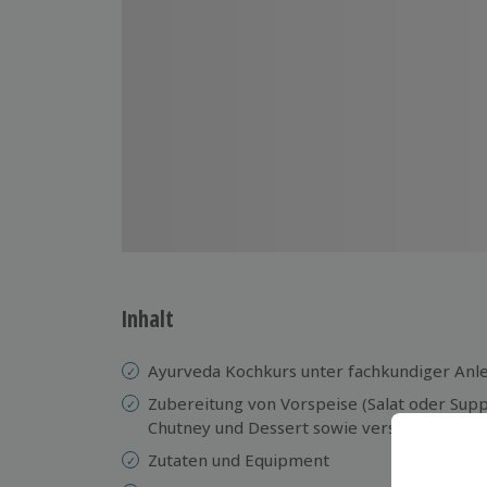
Inhalt
Ayurveda Kochkurs unter fachkundiger Anle
Zubereitung von Vorspeise (Salat oder Supp
Chutney und Dessert sowie verschiedenen
Zutaten und Equipment