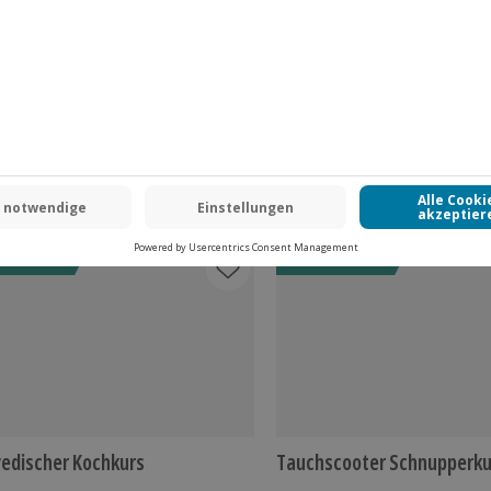
www.b2b.jochen-schweizer.de/
 CLUB DEAL
-15% CLUB DEAL
edischer Kochkurs
Tauchscooter Schnupperkur