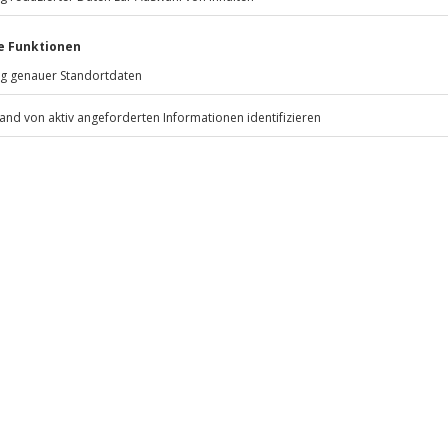
icht
 bestimmten Terminen verfügbar
 nach Absprache mit dem
Jochen Schweizer
GmbH
Mühldorfstraße 8
81671
München
eiten, außer an bundesweiten
gestellt werden, wenn nicht
.
Fr: 9-17 Uhr