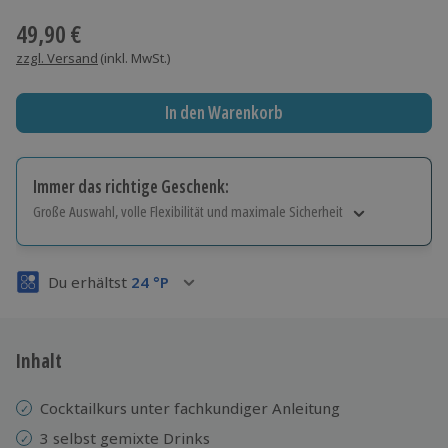
49,90 €
zzgl. Versand
(inkl. MwSt.)
In den Warenkorb
Immer das richtige Geschenk:
Große Auswahl, volle Flexibilität und maximale Sicherheit
Große Auswahl
Über 9.000 Erlebnisse.
Du erhältst
24
°P
Volle Flexibilität
Jeder Gutschein für alle Erlebnisse einlösbar.
Maximale Sicherheit
3 Jahre gültig & verlängerbar.
Inhalt
Cocktailkurs unter fachkundiger Anleitung
3 selbst gemixte Drinks