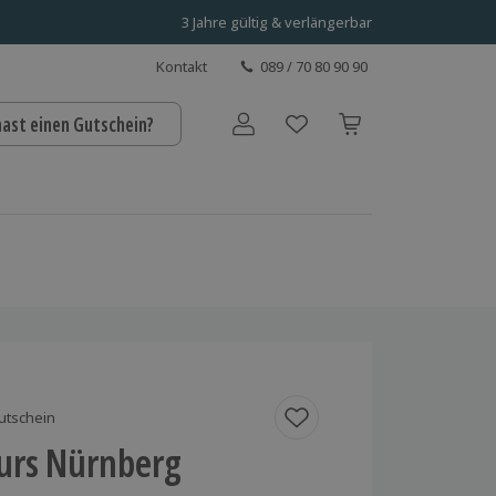
3 Jahre gültig & verlängerbar
Kontakt
089 / 70 80 90 90
hast einen Gutschein?
Benutzerkonto
utschein
kurs Nürnberg