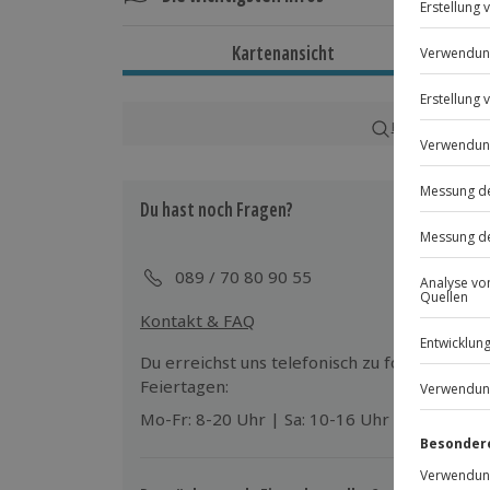
Dauer
Kartenansicht
Ca. 2,5 Stunden
Verfügbarkeit / Termine
Karte in Großans
Ganzjährig zu bestimmten Terminen v
Du hast noch Fragen?
Teilnahmebedingungen
Mindestalter: 18 Jahre
Normale physische und psychische Ve
089 / 70 80 90 55
Personalausweis
Kontakt & FAQ
Teilnehmer
Du erreichst uns telefonisch zu folgenden Z
Gutschein gültig 1 Person
Feiertagen:
Gruppengröße: 1-12 Personen
Mo-Fr: 8-20 Uhr | Sa: 10-16 Uhr