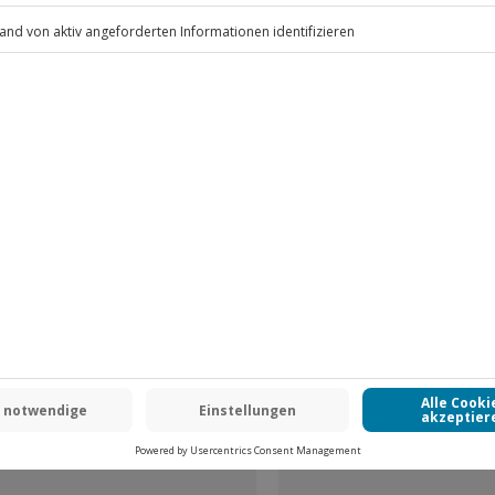
.
Fr: 9-17 Uhr
www.b2b.jochen-schweizer.de/