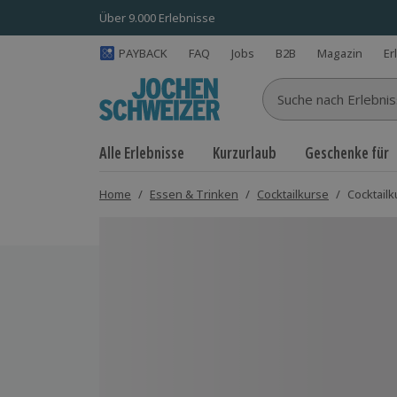
Über 9.000 Erlebnisse
PAYBACK
FAQ
Jobs
B2B
Magazin
Er
Suche nach Erlebnisse
Alle Erlebnisse
Kurzurlaub
Geschenke für
Home
/
Essen & Trinken
/
Cocktailkurse
/
Cocktail
Bild 1 von 5