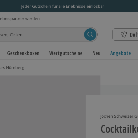
Jeder Gutschein für alle Erlebnisse einlösbar
lebnispartner werden
Du 
n...
Geschenkboxen
Wertgutscheine
Neu
Angebote
kurs Nürnberg
Jochen Schweizer G
Cocktail