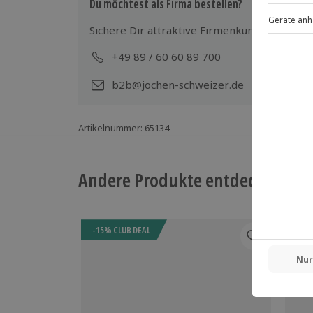
Du möchtest als Firma bestellen?
Sichere Dir attraktive Firmenkunden Vorteile
+49 89 / 60 60 89 700
Mo-
b2b@jochen-schweizer.de
Artikelnummer
:
65134
Andere Produkte entdecken
-15% CLUB DEAL