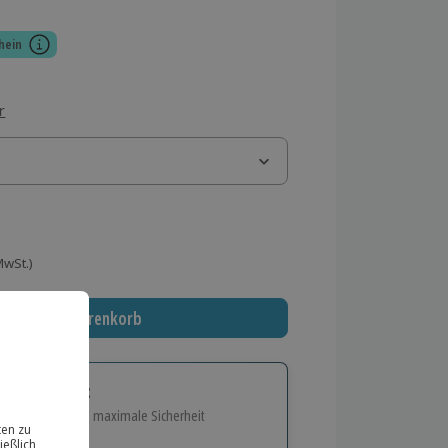
hein
r
 MwSt.)
In den Warenkorb
tige Geschenk:
e Flexibilität und maximale Sicherheit