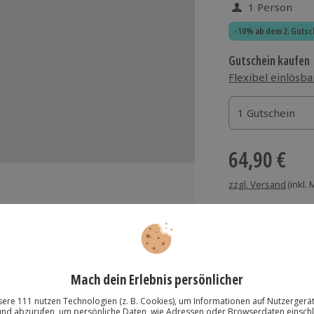
1 Person
-10% ab dem 2. Gutsc
Gutschein kaufen
Flexibel einlösba
1 Gutschein
1 Gutschein
1 Gutschein
64,90 €
zzgl. Versand
(inkl.
Cocktails unter fachkundiger
Immer das rich
Große Auswahl, voll