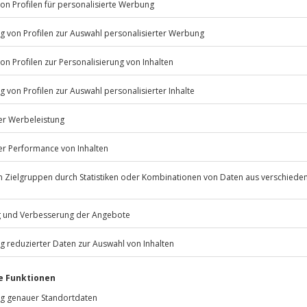
Listenansicht
© OpenStreetMaps
icht
erfügbar
rfassung
Jochen Schweizer
GmbH
Mühldorfstraße 8
81671
München
eiten, außer an bundesweiten