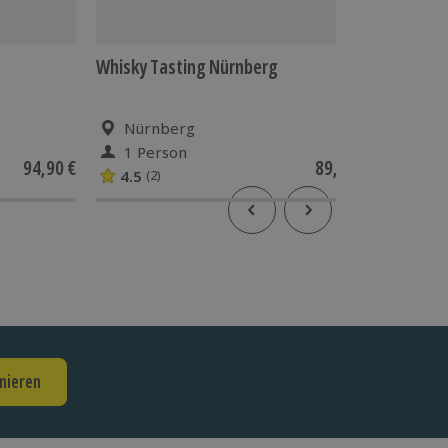
Whisky Tasting Nürnberg
Gin Ver
Nürnberg
Nür
1 Person
1 Pe
94,90 €
89,90 €
4.5
5
(2)
(1)
nieren