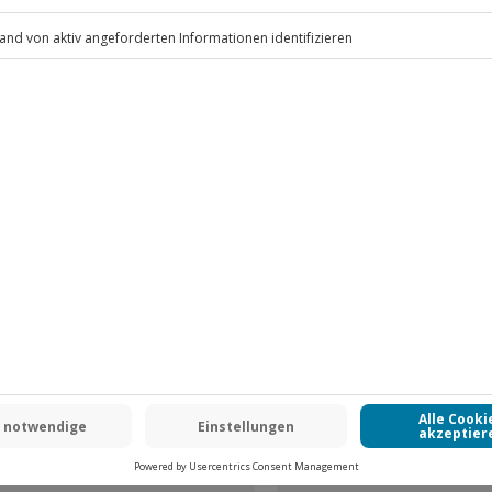
an) auf Anfrage möglich
hend
.
Fr: 9-17 Uhr
www.b2b.jochen-schweizer.de/
 CLUB DEAL