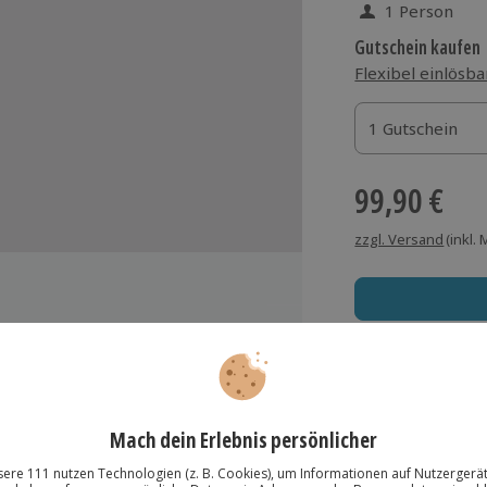
1 Person
Gutschein kaufen
Flexibel einlösba
1 Gutschein
1 Gutschein
1 Gutschein
99,90 €
zzgl. Versand
(inkl.
Immer das rich
Große Auswahl, voll
Große Auswa
lösung übertragbar.
Details
Über 9.000 Erle