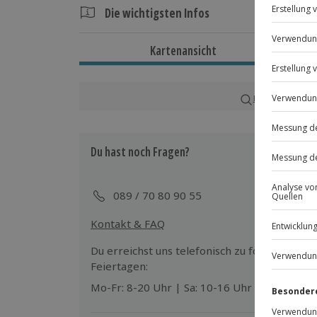
Die wichtigsten Infos
Dauer
Kartenansicht
Ca. 3 Stunden
Verfügbarkeit / Termine
Karte in Großans
Von September bis Juni zu bestimmten T
Du hast noch Fragen?
Teilnahmebedingungen
Mindestalter: 16 Jahre
Teilnahme für Personen mit Handicap
089 / 70 80 90 55
Veranstalter möglich
Kontakt & FAQ
Teilnehmer
Du erreichst uns telefonisch zu folgenden Z
Gutschein gültig für 1 Person
Feiertagen:
Gruppengröße: 4-20 Personen
Mo-Fr: 8-20 Uhr | Sa: 10-16 Uhr
Hinweis