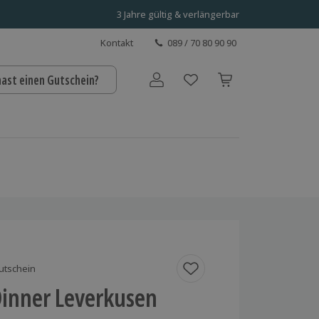
3 Jahre gültig & verlängerbar
Kontakt
089 / 70 80 90 90
hast einen Gutschein?
Benutzerkonto
utschein
inner Leverkusen