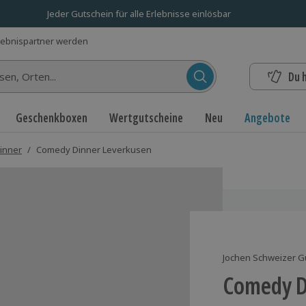
Jeder Gutschein für alle Erlebnisse einlösbar
lebnispartner werden
Du 
n...
Geschenkboxen
Wertgutscheine
Neu
Angebote
inner
/
Comedy Dinner Leverkusen
Jochen Schweizer G
Comedy D