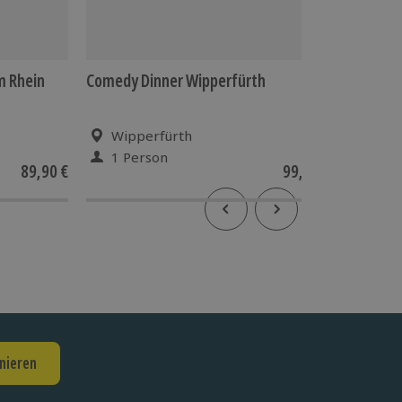
m Rhein
Comedy Dinner Wipperfürth
Comedy 
Medien
Wipperfürth
Düss
1 Person
1 Pe
89,90 €
99,90 €
nieren