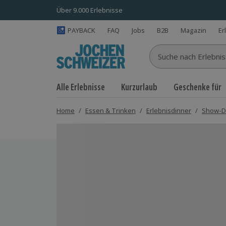
Über 9.000 Erlebnisse
PAYBACK
FAQ
Jobs
B2B
Magazin
Er
Suche nach Erlebnisse
Alle Erlebnisse
Kurzurlaub
Geschenke für
Home
/
Essen & Trinken
/
Erlebnisdinner
/
Show-D
Bild 1 von 5