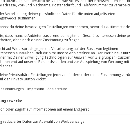
Volle Flexibil
-15%* Club Dea
Jeder Gutschein
Direktabzug 
Maximale Sic
Melde dich hie
3 Jahre gültig 
Du erhältst
edy Dinner in Leverkusen. Dort
 Stunden lang zieht das Programm
iert er ein Stück, das gefüllt ist
nen! Aber nicht nur dein Sinn für
ßerdem ein köstliches 3-Gänge-
 leckere Delikatessen und
er weiß? Vielleicht spricht dich
acht dich zum Teil der Show!
er in Leverkusen und gönn dir