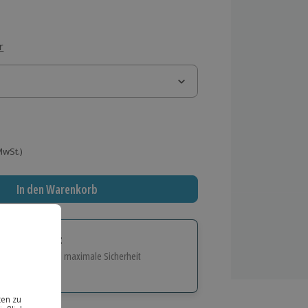
r
 MwSt.)
In den Warenkorb
tige Geschenk:
e Flexibilität und maximale Sicherheit
hl
bnisse.