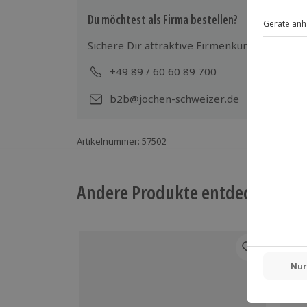
Spezifische Gerichte (vegetarisch, veg
Du möchtest als Firma bestellen?
Getränke exklusive
Kleiderordnung: dem Anlass entsprec
Sichere Dir attraktive Firmenkunden Vorteile
+49 89 / 60 60 89 700
Mo-
b2b@jochen-schweizer.de
Artikelnummer
:
57502
Andere Produkte entdecken
-15%