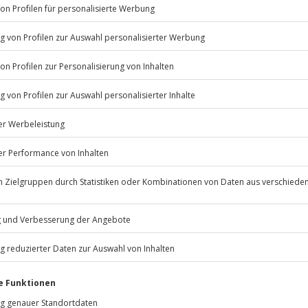
Listenansicht
© OpenStreetMaps
icht
erminen verfügbar.
 nach Absprache mit dem
Jochen Schweizer
GmbH
Mühldorfstraße 8
81671
München
eiten, außer an bundesweiten