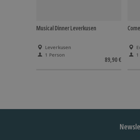
Musical Dinner Leverkusen
Comed
Leverkusen
E
1 Person
1
89,90 €
Newslet