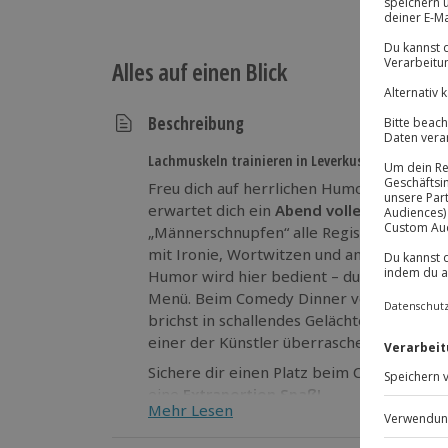
Alles auf einen Blick
Beschreibung
Lachmuskeln trainieren in Leverkusen
Freu dich auf herrlichen Humor beim Com
erwartet dich ein
Abend voller Lacher
: 3
„Männerschnupfen“ alle Register. Dabei serv
mit Ironie, Wortwitzen und amüsanten Sze
Humor wird hier bedient – du genießt au
Menü. Beim Comedy Dinner verkostest du
brichst in schallendes Gelächter aus. Und w
einer der Künstler überraschend an und m
Sichere dir einen Platz beim Comedy Dinn
eine
Extraportion Spaß!
Mehr Lesen