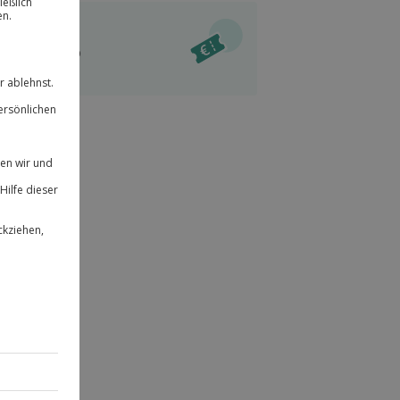
ität
l verfügbar
 für alle Erlebnisse einlösbar.
im Warenkorb
herheit
r an
& verlängerbar.
49
°P