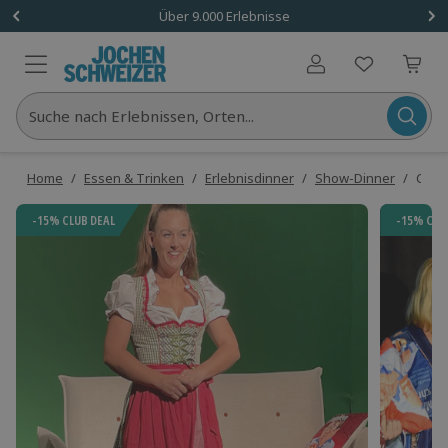
Über 9.000 Erlebnisse
Benutzerkonto
Suche nach Erlebnissen, Orten...
Home
/
Essen & Trinken
/
Erlebnisdinner
/
Show-Dinner
/
Come
-15% CLUB DEAL
-15% CLU