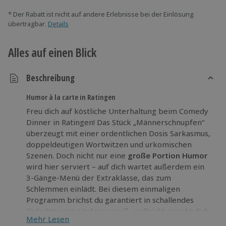
* Der Rabatt ist nicht auf andere Erlebnisse bei der Einlösung
übertragbar.
Details
Alles auf einen Blick
Beschreibung
Humor à la carte in Ratingen
Freu dich auf köstliche Unterhaltung beim Comedy
Dinner in Ratingen! Das Stück „Männerschnupfen“
überzeugt mit einer ordentlichen Dosis Sarkasmus,
doppeldeutigen Wortwitzen und urkomischen
Szenen. Doch nicht nur eine
große Portion Humor
wird hier serviert – auf dich wartet außerdem ein
3-Gänge-Menü der Extraklasse, das zum
Schlemmen einlädt. Bei diesem einmaligen
Programm brichst du garantiert in schallendes
Gelächter aus. Und wer weiß, vielleicht spricht dich
Mehr Lesen
einer der Künstler an und macht dich zum Teil der