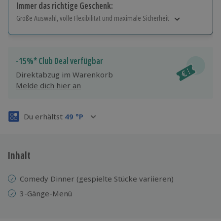
Immer das richtige Geschenk:
Große Auswahl, volle Flexibilität und maximale Sicherheit
Große Auswahl
Über 9.000 Erlebnisse.
Volle Flexibilität
-15%* Club Deal verfügbar
Jeder Gutschein für alle Erlebnisse einlösbar.
Direktabzug im Warenkorb
Maximale Sicherheit
Melde dich hier an
3 Jahre gültig & verlängerbar.
Du erhältst
49
°P
Inhalt
Comedy Dinner (gespielte Stücke variieren)
3-Gänge-Menü