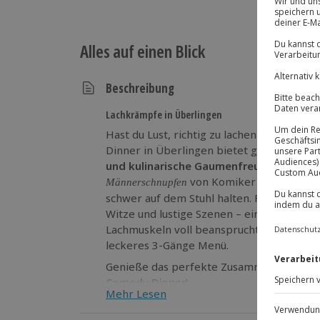
Alles auf einen Blick
Beschreibung
Lachkrämpfe in Überlingen
Hast du Lust, richtig zu lachen und Spit
Dinner in Überlingen bietet genau das! E
und kulinarische Gaumenfreuden
kombini
von Komiker Peter Buchen
Männerschnupfen
schwer auf dem Stuhl halten. Freue dich 
Witze und lustige Szenen – ein unvergessl
Lachmuskeln voll beansprucht! Dazu genie
leckeres 3-Gänge Menü.
Genieße das perfekte Zusammenspiel von
Comedy Dinner
!
Mehr Lesen