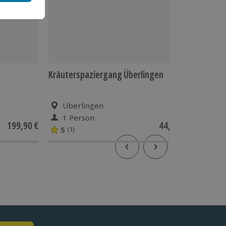
Kräuterspaziergang Überlingen
Barista 
Überlingen
Übe
1 Person
1 Pe
199,90 €
44,90 €
5
5
(1)
(3)