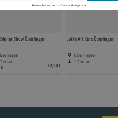
Dinner Show Überlingen
Latte Art Kurs Überlingen
berlingen
Überlingen
 Person
1 Person
79,90 €
(1)