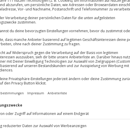
Immer das rich
Große Auswahl, voll
Große Auswa
Über 9.000 Erle
Volle Flexibil
-15%* Club Dea
Jeder Gutschein
zenhumor zu genießen? Das Comedy
Direktabzug 
Maximale Sic
in Abend, der
brillanten Humor
Melde dich hie
3 Jahre gültig 
ert. In der Show
au wird es dich vor Lachen nur
auf schwarzen Humor, zweideutige
Du erhältst
iches Erlebnis, das deine
ßt du im Laufe der Show ein
 Humor und Kulinarik beim