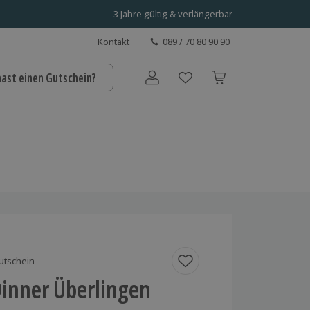
3 Jahre gültig & verlängerbar
Kontakt
089 / 70 80 90 90
hast einen Gutschein?
Benutzerkonto
utschein
inner Überlingen