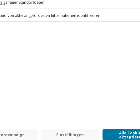
an) auf Anfrage möglich
hend
.
Fr: 9-17 Uhr
www.b2b.jochen-schweizer.de/