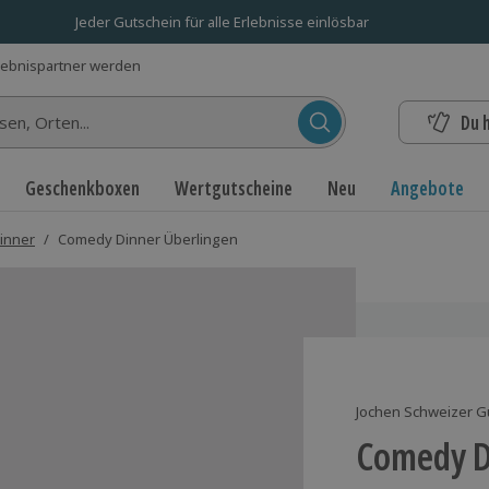
Jeder Gutschein für alle Erlebnisse einlösbar
lebnispartner werden
Du 
n...
Geschenkboxen
Wertgutscheine
Neu
Angebote
inner
/
Comedy Dinner Überlingen
Jochen Schweizer G
Comedy D