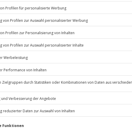
Listenansicht
erminen verfügbar.
© OpenStreetMaps
icht
 nach Absprache mit dem
Jochen Schweizer
GmbH
Mühldorfstraße 8
81671
München
eiten, außer an bundesweiten