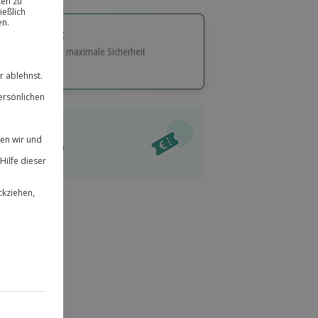
tige Geschenk:
e Flexibilität und maximale Sicherheit
hl
bnisse.
ität
l verfügbar
 für alle Erlebnisse einlösbar.
im Warenkorb
herheit
r an
& verlängerbar.
49
°P