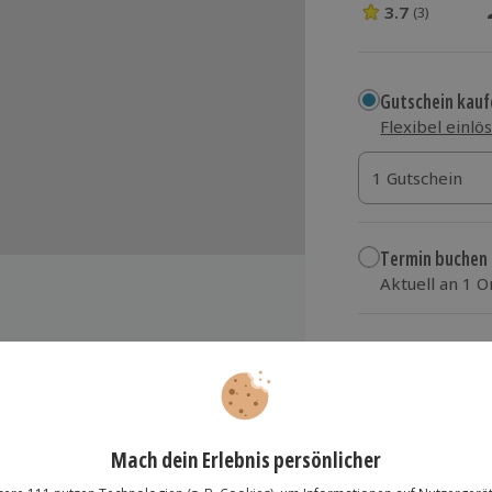
3.7
(3)
3.7 Sterne von 5
Gutschein kauf
Flexibel einlö
1 Gutschein
1 Gutschein
1 Gutschein
Termin buchen
Aktuell an 1 O
Wähle im nächs
99,90 €
zzgl. Versand
(inkl.
lösung übertragbar.
Details