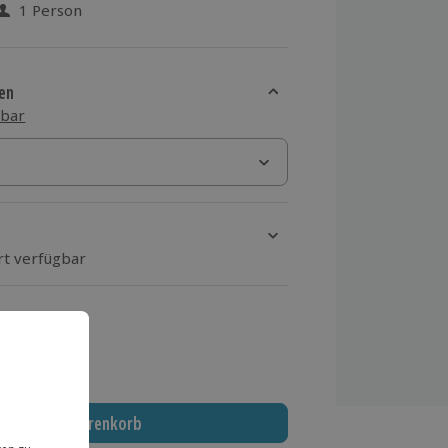
1 Person
 aus 3 Bewertungen
en
sbar
rt verfügbar
ten Schritt einen Termin aus
 MwSt.)
In den Warenkorb