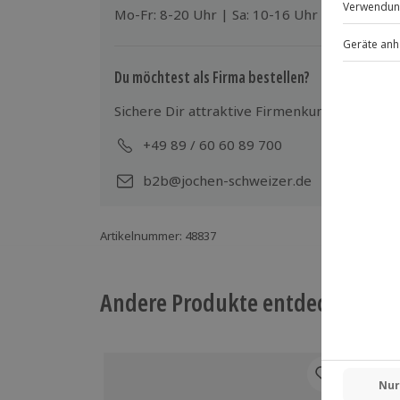
Mo-Fr: 8-20 Uhr | Sa: 10-16 Uhr
Spezifische Gerichte (vegetarisch, veg
Getränke exklusive
Kleiderordnung: dem Anlass entsprec
Du möchtest als Firma bestellen?
Sichere Dir attraktive Firmenkunden Vorteile
+49 89 / 60 60 89 700
Mo-
b2b@jochen-schweizer.de
Artikelnummer
:
48837
Andere Produkte entdecken