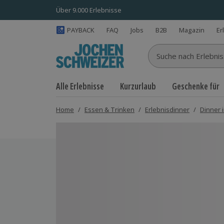
Über 9.000 Erlebnisse
PAYBACK
FAQ
Jobs
B2B
Magazin
Er
Suche nach Erlebnisse
Alle Erlebnisse
Kurzurlaub
Geschenke für
Home
/
Essen & Trinken
/
Erlebnisdinner
/
Dinner 
Bild 1 von 5