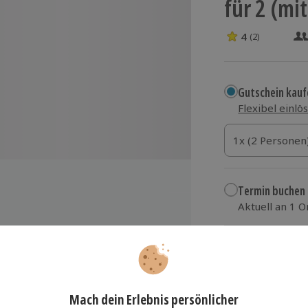
für 2 (mi
4
(2)
4 Sterne von 5 
Gutschein kauf
Flexibel einlö
1x (2 Personen)
1x (2 Personen
1x (2 Personen
Termin buchen
Aktuell an 1 O
Wähle im nächs
em Licht (keine gänzliche
104,90 €
asken für ihre Augen
zzgl. Versand
(inkl.
uch vegetarisch)