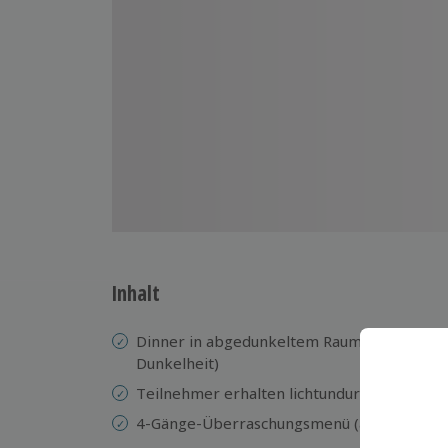
Inhalt
Dinner in abgedunkeltem Raum mit gedimmt
Dunkelheit)
Teilnehmer erhalten lichtundurchlässige M
4-Gänge-Überraschungsmenü (auf Wunsch a