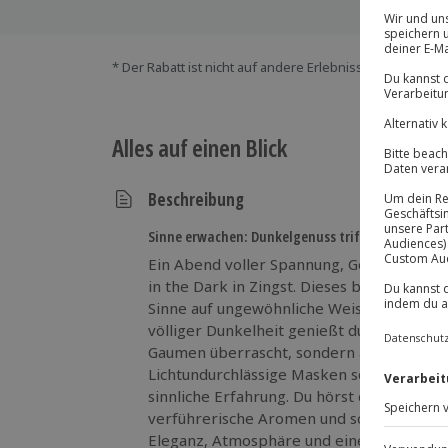
* Der Rabatt ist nicht auf andere Erlebnisse bei der Ein
Alles auf einen Blick
Beschreibung
Sinne erwachen: Dunkelgenuss trifft Abenteuerl
Ein Abend voller Spannung, Genuss und N
in the Dark in Zingst. Dieses besondere E
Sinne auf ungewöhnliche Weise heraus. In
völliger Dunkelheit genießt du ein 4-Gän
Gaumen überrascht, sondern auch deine
Lichtundurchlässige Masken sorgen für An
sinnliche Erfahrung. Du hörst das Klingen 
verführerische Aromen und schmeckst jeden
Eleganz, Atmosphäre und eine Prise Abent