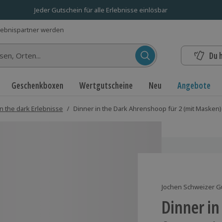
Jeder Gutschein für alle Erlebnisse einlösbar
lebnispartner werden
Du 
n...
Geschenkboxen
Wertgutscheine
Neu
Angebote
in the dark Erlebnisse
/
Dinner in the Dark Ahrenshoop für 2 (mit Masken)
Jochen Schweizer G
Dinner in