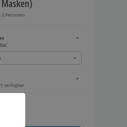
t Masken)
2 Personen
aus 2 Bewertungen
en
sbar
)
)
rt verfügbar
ten Schritt einen Termin aus
 MwSt.)