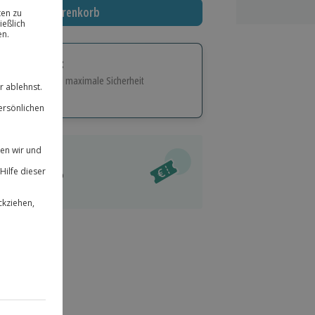
In den Warenkorb
tige Geschenk:
e Flexibilität und maximale Sicherheit
hl
bnisse.
ität
l verfügbar
 für alle Erlebnisse einlösbar.
im Warenkorb
herheit
r an
& verlängerbar.
52
°P