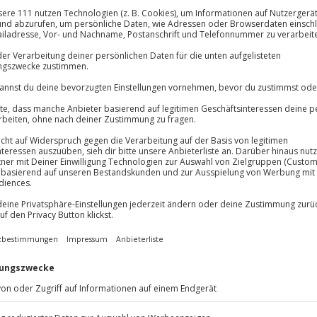
lösung übertragbar.
Details
Immer das rich
Große Auswahl, voll
Große Auswa
Über 9.000 Erle
Volle Flexibil
-15%* Club Dea
Jeder Gutschein
ust
Direktabzug 
Maximale Sic
eugier erwartet dich beim Dinner
Melde dich hie
3 Jahre gültig 
rlebnissdinner fordert deine
 sanftem Kerzenschein und fast
ge-Menü, das nicht nur den
Du erhältst
 Wahrnehmung verändert.
onymität und intensivieren die
von Besteck, riechst
 Bissen intensiver als je zuvor.
euer vereinen sich hier zu