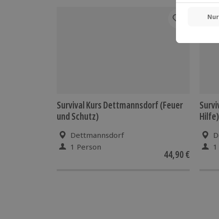
Survival Kurs Dettmannsdorf (Feuer
Survi
und Schutz)
Hilfe)
Dettmannsdorf
D
1 Person
1
44,90 €