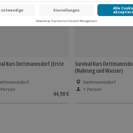
val Kurs Dettmannsdorf (Erste
Survival Kurs Dettmannsdo
(Nahrung und Wasser)
ettmannsdorf
Dettmannsdorf
 Person
1 Person
44,90 €